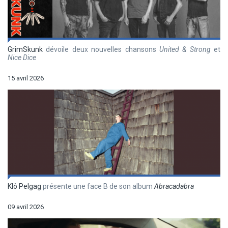
GrimSkunk
dévoile deux nouvelles chansons
United & Strong
et
Nice Dice
15 avril 2026
Klô Pelgag
présente une face B de son album
Abracadabra
09 avril 2026