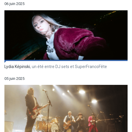
06 juin 2025
Lydia Képinski
, un été entre DJ sets et SuperFrancoFête
05 juin 2025