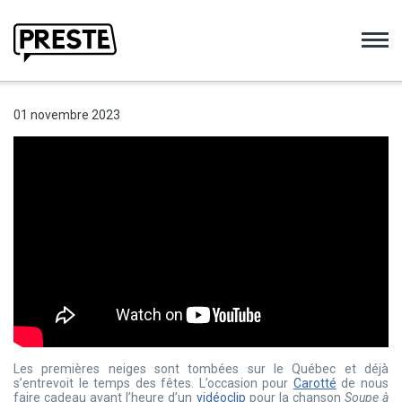
Preste
01 novembre 2023
Les premières neiges sont tombées sur le Québec et déjà
s’entrevoit le temps des fêtes. L’occasion pour
Carotté
de nous
faire cadeau avant l’heure d’un
vidéoclip
pour la chanson
Soupe à