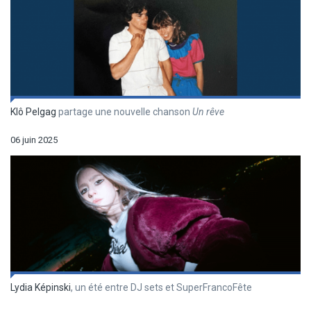
Klô Pelgag
partage une nouvelle chanson
Un r
êve
06 juin 2025
Lydia Képinski
, un été entre DJ sets et SuperFrancoFête