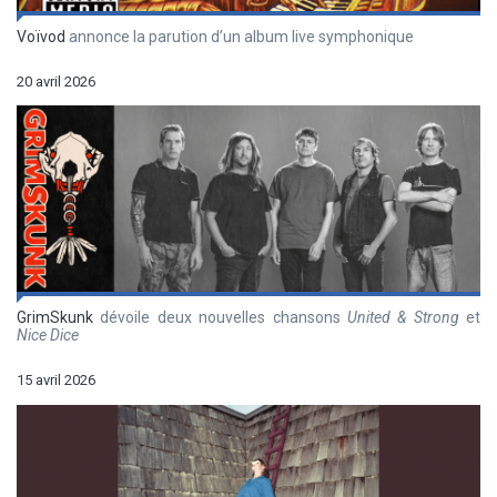
Voïvod
annonce la parution d’un album live symphonique
20 avril 2026
GrimSkunk
dévoile deux nouvelles chansons
United & Strong
et
Nice Dice
15 avril 2026