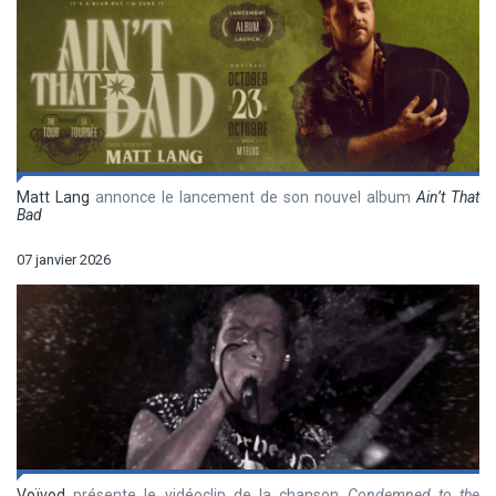
Matt Lang
annonce le lancement de son nouvel album
Ain’t That
Bad
07 janvier 2026
Voïvod
présente le vidéoclip de la chanson
Condemned to the