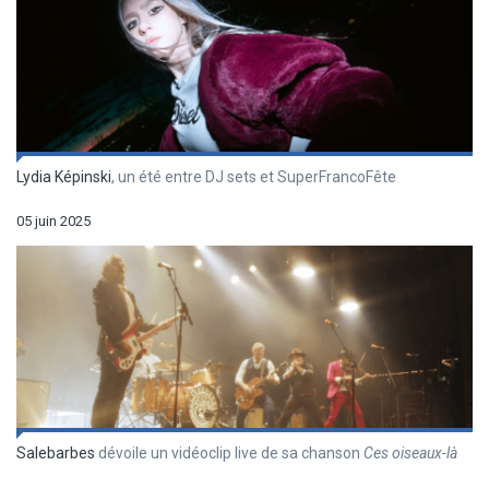
Lydia Képinski
, un été entre DJ sets et SuperFrancoFête
05 juin 2025
Salebarbes
dévoile un vidéoclip live de sa chanson
Ces oiseaux-là