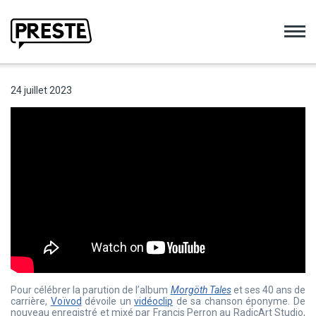
Preste
24 juillet 2023
Pour célébrer la parution de l’album
Morgöth Tales
et ses 40 ans de
carrière,
Voïvod
dévoile un
vidéoclip
de sa chanson éponyme. De
nouveau enregistré et mixé par Francis Perron au RadicArt Studio,