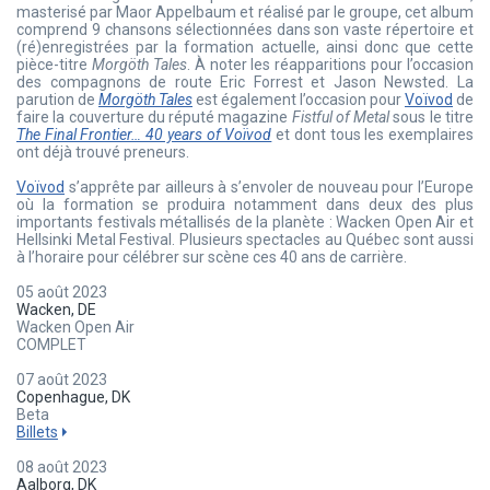
masterisé par Maor Appelbaum et réalisé par le groupe, cet album
comprend 9 chansons sélectionnées dans son vaste répertoire et
(ré)enregistrées par la formation actuelle, ainsi donc que cette
pièce-titre
Morgöth Tales
. À noter les réapparitions pour l’occasion
des compagnons de route Eric Forrest et Jason Newsted. La
parution de
Morgöth Tales
est également l’occasion pour
Voïvod
de
faire la couverture du réputé magazine
Fistful of Metal
sous le titre
The Final Frontier… 40 years of Voïvod
et dont tous les exemplaires
ont déjà trouvé preneurs.
Voïvod
s’apprête par ailleurs à s’envoler de nouveau pour l’Europe
où la formation se produira notamment dans deux des plus
importants festivals métallisés de la planète : Wacken Open Air et
Hellsinki Metal Festival. Plusieurs spectacles au Québec sont aussi
à l’horaire pour célébrer sur scène ces 40 ans de carrière.
05 août 2023
Wacken, DE
Wacken Open Air
COMPLET
07 août 2023
Copenhague, DK
Beta
Billets
08 août 2023
Aalborg, DK