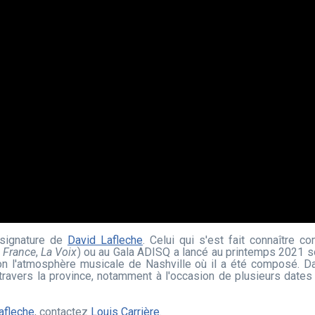
signature de
David Lafleche
. Celui qui s'est fait connaître 
 France
,
La Voix
) ou au Gala ADISQ a lancé au printemps 2021 
on l'atmosphère musicale de Nashville où il a été composé. D
ravers la province, notamment à l'occasion de plusieurs dates
afleche
, contactez
Louis Carrière
.