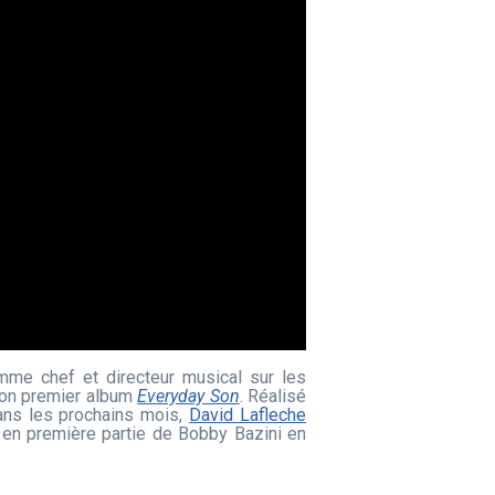
comme chef et directeur musical sur les
son premier album
Everyday Son
. Réalisé
ans les prochains mois,
David Lafleche
 en première partie de Bobby Bazini en