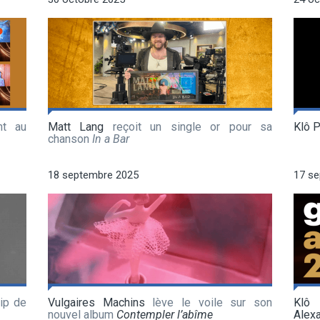
nt au
Matt Lang
reçoit un single or pour sa
Klô 
chanson
In a Bar
18 septembre 2025
17 s
ip de
Vulgaires Machins
lève le voile sur son
Klô
nouvel album
Contempler l’abîme
Alex