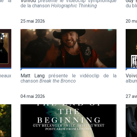
de la
Voïvod
présente le vidéoclip symphonique
Guy 
de la chanson
Holographic Thinking
du b
25 mai 2026
20 ma
meaux
Matt Lang
présente le vidéoclip de la
Voïv
chanson
Break the Bronco
albu
04 mai 2026
27 av