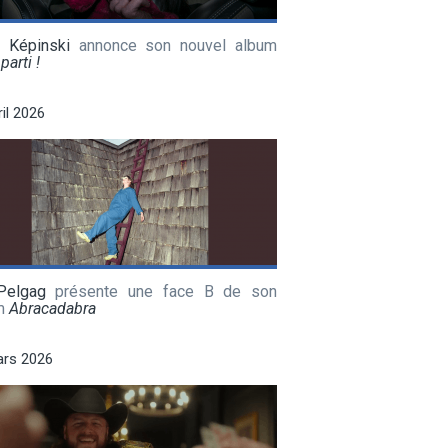
a Képinski
annonce son nouvel album
parti !
ril 2026
Pelgag
présente une face B de son
m
Abracadabra
ars 2026