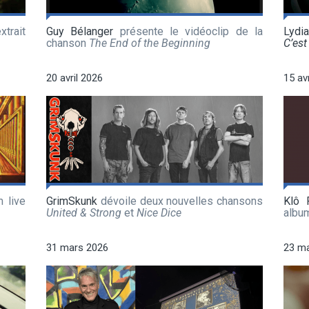
xtrait
Guy Bélanger
présente le vidéoclip de la
Lydi
chanson
The End of the Beginning
C’est 
20 avril 2026
15 av
 live
GrimSkunk
dévoile deux nouvelles chansons
Klô 
United & Strong
et
Nice Dice
albu
31 mars 2026
23 m