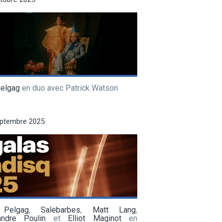
Pelgag
en duo avec Patrick Watson
eptembre 2025
 Pelgag
,
Salebarbes
,
Matt Lang
,
andre Poulin
et
Elliot Maginot
en