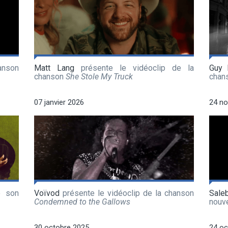
anson
Matt Lang
présente le vidéoclip de la
Guy 
chanson
She Stole My Truck
chan
07 janvier 2026
24 n
e son
Voïvod
présente le vidéoclip de la chanson
Sale
Condemned to the Gallows
nouv
30 octobre 2025
24 oc