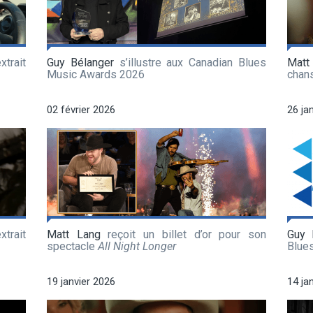
xtrait
Guy Bélanger
s’illustre aux Canadian Blues
Matt
Music Awards 2026
chan
02 février 2026
26 ja
xtrait
Matt Lang
reçoit un billet d’or pour son
Guy 
spectacle
All Night Longer
Blue
19 janvier 2026
14 ja