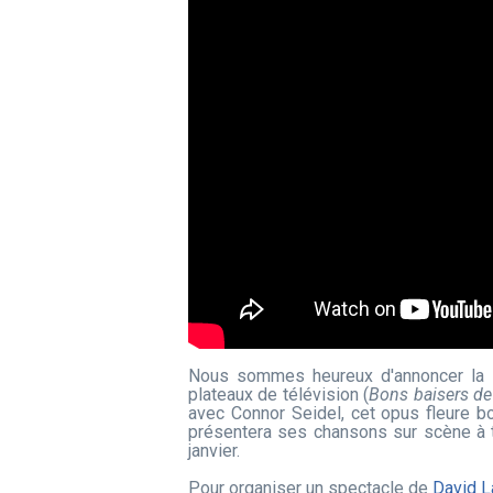
Nous sommes heureux d'annoncer la 
plateaux de télévision (
Bons baisers de
avec Connor Seidel, cet opus fleure b
présentera ses chansons sur scène à t
janvier.
Pour organiser un spectacle de
David L