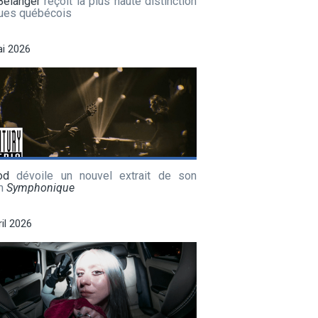
Bélanger
reçoit la plus haute distinction
lues québécois
i 2026
od
dévoile un nouvel extrait de son
m
Symphonique
ril 2026