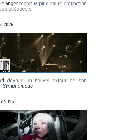
Bélanger
reçoit la plus haute distinction
lues québécois
i 2026
od
dévoile un nouvel extrait de son
m
Symphonique
ril 2026