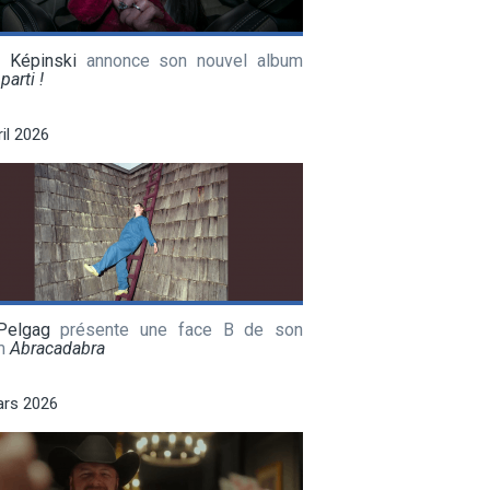
a Képinski
annonce son nouvel album
parti !
ril 2026
Pelgag
présente une face B de son
m
Abracadabra
ars 2026