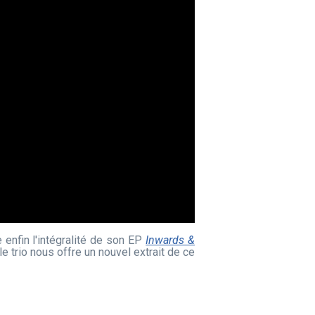
 enfin l'intégralité de son EP
Inwards &
le trio nous offre un nouvel extrait de ce