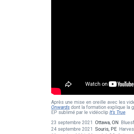
Après une mise en oreille avec les vi
Onwards
dont la formation explique la
EP sublimé par le vidéoclip
It's True
.
23 septembre 2021
Ottawa, ON
Blues
24 septembre 2021
Souris, PE
Harves