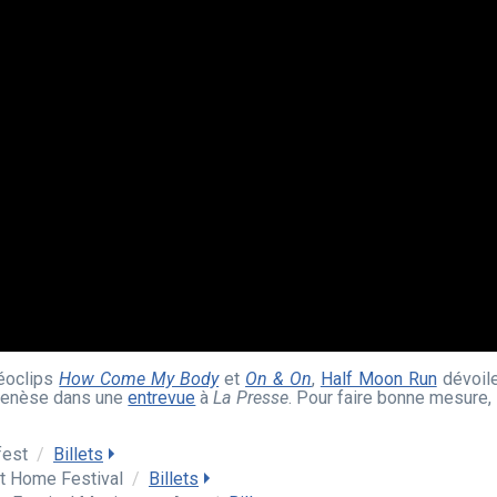
déoclips
How Come My Body
et
On & On
,
Half Moon Run
dévoile
 genèse dans une
entrevue
à
La Presse
. Pour faire bonne mesure, 
fest
/
Billets
t Home Festival
/
Billets