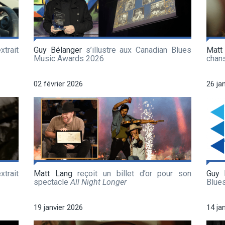
xtrait
Guy Bélanger
s’illustre aux Canadian Blues
Matt
Music Awards 2026
chan
02 février 2026
26 ja
xtrait
Matt Lang
reçoit un billet d’or pour son
Guy 
spectacle
All Night Longer
Blue
19 janvier 2026
14 ja