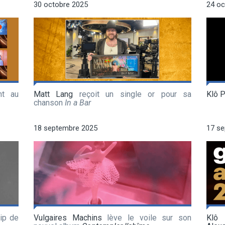
30 octobre 2025
24 oc
nt au
Matt Lang
reçoit un single or pour sa
Klô 
chanson
In a Bar
18 septembre 2025
17 s
ip de
Vulgaires Machins
lève le voile sur son
Klô