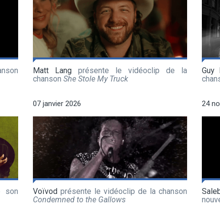
anson
Matt Lang
présente le vidéoclip de la
Guy 
chanson
She Stole My Truck
chan
07 janvier 2026
24 n
e son
Voïvod
présente le vidéoclip de la chanson
Sale
Condemned to the Gallows
nouv