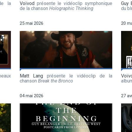
de la
Voïvod
présente le vidéoclip symphonique
Guy 
de la chanson
Holographic Thinking
du b
25 mai 2026
20 ma
meaux
Matt Lang
présente le vidéoclip de la
Voïv
chanson
Break the Bronco
albu
04 mai 2026
27 av