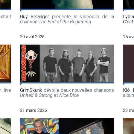
xtrait
Guy Bélanger
présente le vidéoclip de la
Lydi
chanson
The End of the Beginning
C’est 
20 avril 2026
15 av
 live
GrimSkunk
dévoile deux nouvelles chansons
Klô 
United & Strong
et
Nice Dice
albu
31 mars 2026
23 m