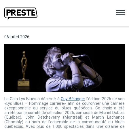
Preste
06 juillet 2026
Le Gala Lys Blues a décerné à
Guy Bélanger
l’édition 2026 de son
«Lys Blues – Hommage carrière» afin de couronner une carrière
exceptionnelle au service du blues québécois. Ce choix a été
arrêté par le comité de sélection 2026, composé de Michel Dubois
(Québec), John Detcheverry (Montréal) et Martin Lachance
(Chambly) au nom de l’ensemble de la communauté du blues
québécois. Avec plus de 1.000 spectacles dans une dizaine de