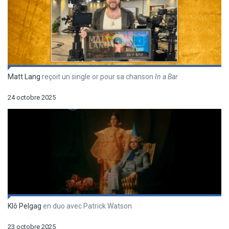
Matt Lang
reçoit un single or pour sa chanson
In a Bar
24 octobre 2025
Klô Pelgag
en duo avec Patrick Watson
23 octobre 2025