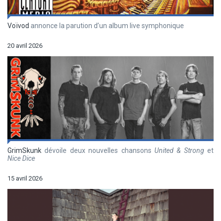
Voïvod
annonce la parution d’un album live symphonique
20 avril 2026
GrimSkunk
dévoile deux nouvelles chansons
United & Strong
et
Nice Dice
15 avril 2026