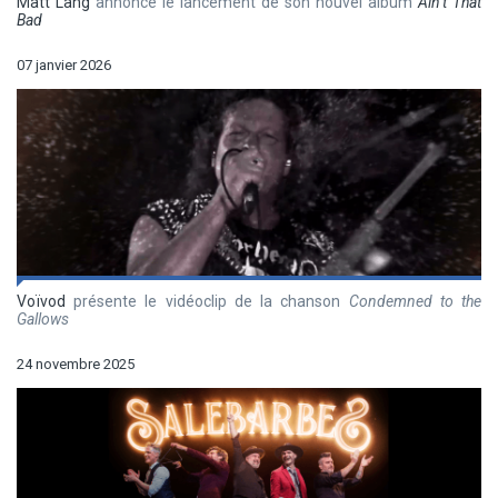
Matt Lang
annonce le lancement de son nouvel album
Ain’t That
Bad
07 janvier 2026
Voïvod
présente le vidéoclip de la chanson
Condemned to the
Gallows
24 novembre 2025