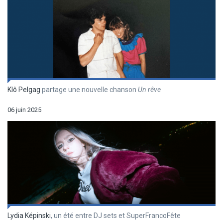
Klô Pelgag
partage une nouvelle chanson
Un r
êve
06 juin 2025
Lydia Képinski
, un été entre DJ sets et SuperFrancoFête