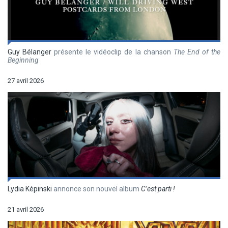
Guy Bélanger
présente le vidéoclip de la chanson
The End of the
Beginning
27 avril 2026
Lydia Képinski
annonce son nouvel album
C’est parti !
21 avril 2026