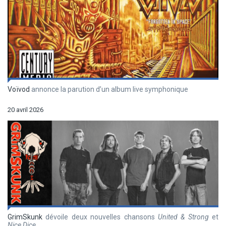
Voïvod
annonce la parution d’un album live symphonique
20 avril 2026
GrimSkunk
dévoile deux nouvelles chansons
United & Strong
et
Nice Dice