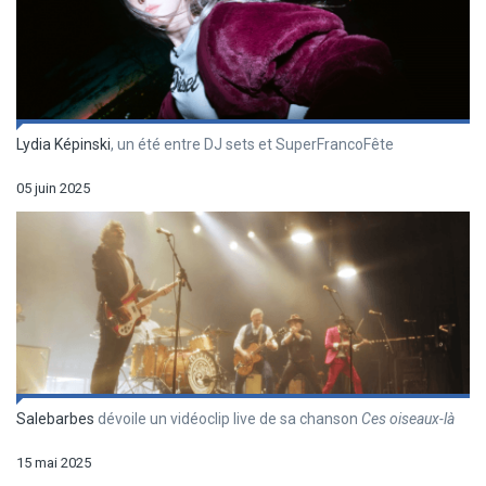
Lydia Képinski
, un été entre DJ sets et SuperFrancoFête
05 juin 2025
Salebarbes
dévoile un vidéoclip live de sa chanson
Ces oiseaux-là
15 mai 2025