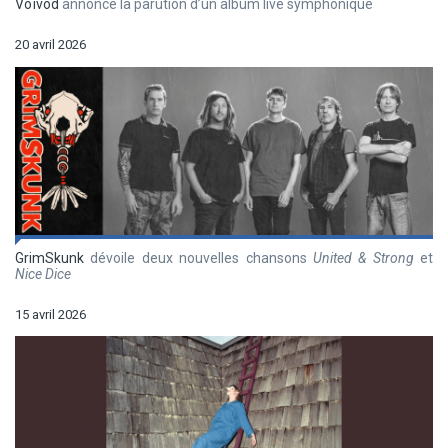
Voïvod
annonce la parution d’un album live symphonique
20 avril 2026
GrimSkunk
dévoile deux nouvelles chansons
United & Strong
et
Nice Dice
15 avril 2026