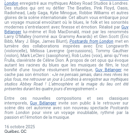
London
enregistré aux mythiques Abbey Road Studios à Londres.
Des studios qui ont vu défiler The Beatles, Pink Floyd, Oasis,
Radiohead, Lady Gaga, Kylie Minogue, Robbie Williams et autres
gloires de la scène internationale. Cet album vous embarque pour
un voyage musical envoûtant où le blues, le folk et les sonorités
modernes s’entrelacent avec finesse et émotion. Réalisé par
Guy
Bélanger
lui-même et Rob MacDonald, mixé par les renommés
Larry O’Malley (nommé aux Grammy Awards) et Glen Scott (Éric
Bibb, Mary J. Blige, James Blunt),
Postcards from London
met en
lumière des collaborations inspirées avec Éric Longsworth
(violoncelle), Mélissa Lavergne (percussions), Tommy Gauthier
(violon), Mark LeClerc (saxophone), Rob Lutes (voix), ainsi qu’Yves
Frulla, claviériste de Céline Dion. À propos de cet opus qui évoque
autant les racines du blues que les musiques de film, le tout
bonifié d’une touche résolument britannique,
Guy Bélanger
ne
cache pas son émotion :
«Je ne pensais jamais, dans mes rêves les
plus fous, me retrouver un jour à Londres à enregistrer aux mythiques
studios Abbey Road ! L’atmosphère et la magie du lieu ont été
présentes durant les quatre jours d’enregistrement.»
Entre ces nouvelles compositions et ses classiques
intemporels,
Guy Bélanger
invite son public à le retrouver sur
scène dès cet automne avec son nouveau spectacle
Postcards
from London
pour vivre un voyage inoubliable, rythmé par la
passion et l’émotion de la musique.
16 octobre 2025
Québec, QC