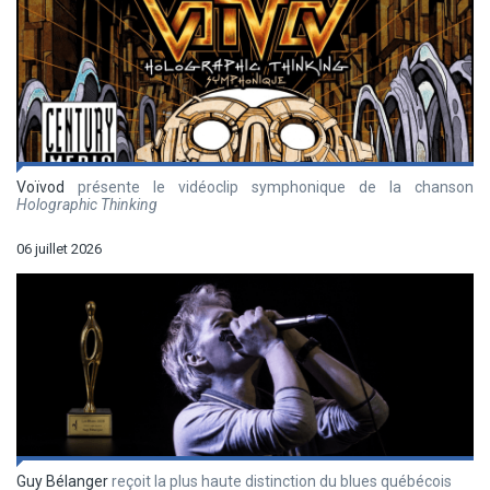
Voïvod
présente le vidéoclip symphonique de la chanson
Holographic Thinking
06 juillet 2026
Guy Bélanger
reçoit la plus haute distinction du blues québécois