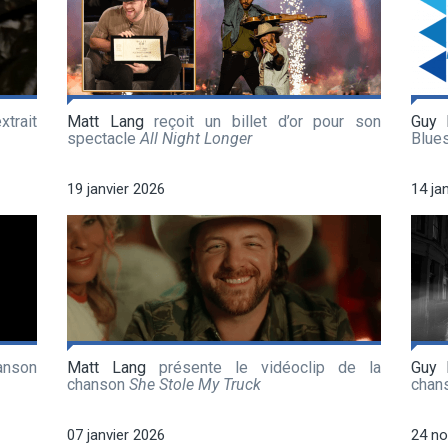
xtrait
Matt Lang
reçoit un billet d’or pour son
Guy 
spectacle
All Night Longer
Blue
19 janvier 2026
14 ja
anson
Matt Lang
présente le vidéoclip de la
Guy 
chanson
She Stole My Truck
chan
07 janvier 2026
24 n