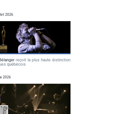
llet 2026
Bélanger
reçoit la plus haute distinction
lues québécois
i 2026