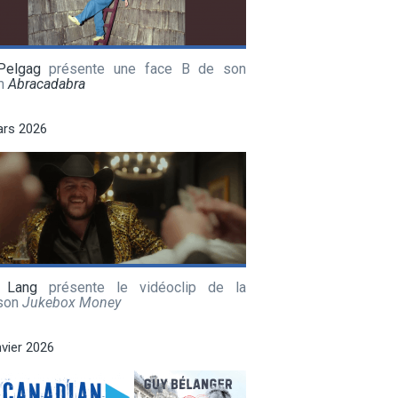
Pelgag
présente une face B de son
m
Abracadabra
ars 2026
 Lang
présente le vidéoclip de la
son
Jukebox Money
nvier 2026