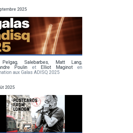
eptembre 2025
 Pelgag
,
Salebarbes
,
Matt Lang
,
andre Poulin
et
Elliot Maginot
en
nation aux Galas ADISQ 2025
ût 2025