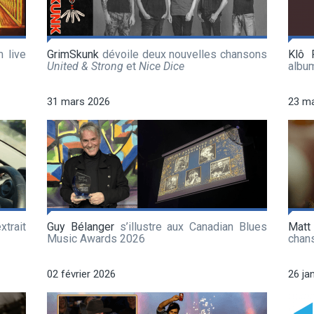
 live
GrimSkunk
dévoile deux nouvelles chansons
Klô 
United & Strong
et
Nice Dice
albu
31 mars 2026
23 m
xtrait
Guy Bélanger
s’illustre aux Canadian Blues
Matt
Music Awards 2026
chan
02 février 2026
26 ja