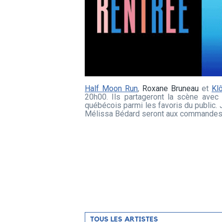
Half Moon Run
,
Roxane Bruneau
et
Kl
20h00. Ils partageront la scène avec
québécois parmi les favoris du public.
Mélissa Bédard seront aux commandes 
Filtrer
TOUS LES ARTISTES