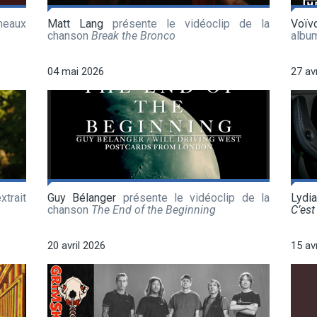
meaux
Matt Lang
présente le vidéoclip de la
Voïv
chanson
Break the Bronco
albu
04 mai 2026
27 av
xtrait
Guy Bélanger
présente le vidéoclip de la
Lydi
chanson
The End of the Beginning
C’est 
20 avril 2026
15 av