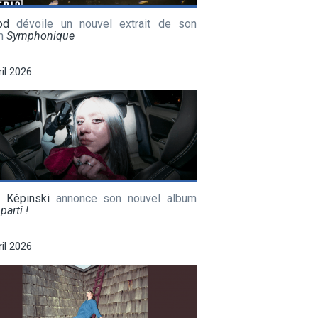
od
dévoile un nouvel extrait de son
m
Symphonique
ril 2026
a Képinski
annonce son nouvel album
parti !
ril 2026