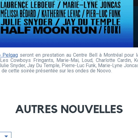
ô Pelgag
seront en prestation au Centre Bell à Montréal pour 
 Les Cowboys Fringants, Marie-Mai, Loud, Charlotte Cardin, K
 Julie Snyder, Jay Du Temple, Pierre-Luc Funk, Marie-Lyne Jonca
de cette soirée présentée sur les ondes de Noovo.
AUTRES NOUVELLES