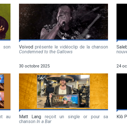
e son
Voïvod
présente le vidéoclip de la chanson
Sale
Condemned to the Gallows
nouv
30 octobre 2025
24 oc
nt au
Matt Lang
reçoit un single or pour sa
Klô 
chanson
In a Bar