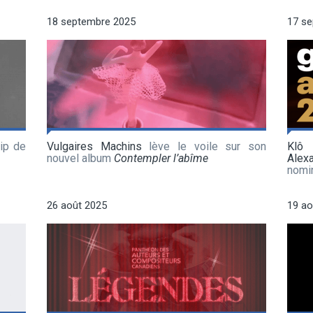
18 septembre 2025
17 s
ip de
Vulgaires Machins
lève le voile sur son
Klô
nouvel album
Contempler l’abîme
Alex
nomi
26 août 2025
19 ao