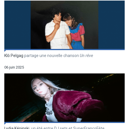
Klô Pelgag
partage une nouvelle chanson
Un r
êve
06 juin 2025
Lydia Képinski
, un été entre DJ sets et SuperFrancoFête