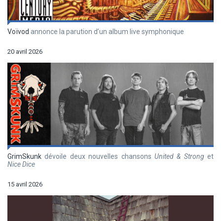
Voïvod
annonce la parution d’un album live symphonique
20 avril 2026
GrimSkunk
dévoile deux nouvelles chansons
United & Strong
et
Nice Dice
15 avril 2026