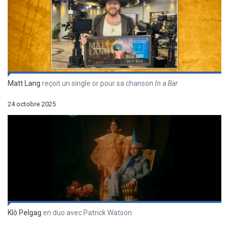
Matt Lang
reçoit un single or pour sa chanson
In a Bar
24 octobre 2025
Klô Pelgag
en duo avec Patrick Watson