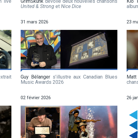
 live
GrimSkunk
dévoile deux nouvelles chansons
Klô 
United & Strong
et
Nice Dice
albu
31 mars 2026
23 m
xtrait
Guy Bélanger
s’illustre aux Canadian Blues
Matt
Music Awards 2026
chan
02 février 2026
26 ja