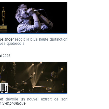
Bélanger
reçoit la plus haute distinction
lues québécois
i 2026
od
dévoile un nouvel extrait de son
m
Symphonique