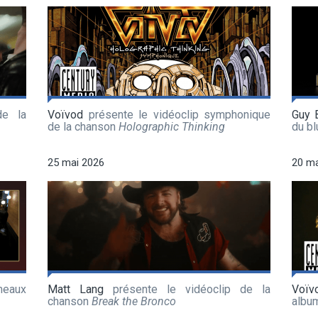
de la
Voïvod
présente le vidéoclip symphonique
Guy 
de la chanson
Holographic Thinking
du b
25 mai 2026
20 ma
meaux
Matt Lang
présente le vidéoclip de la
Voïv
chanson
Break the Bronco
albu