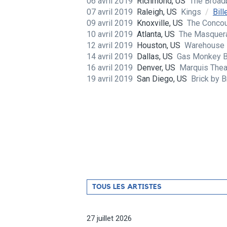
06 avril 2019
Richmond, US
The Broad
07 avril 2019
Raleigh, US
Kings
/
Bill
09 avril 2019
Knoxville, US
The Concou
10 avril 2019
Atlanta, US
The Masque
12 avril 2019
Houston, US
Warehouse 
14 avril 2019
Dallas, US
Gas Monkey Ba
16 avril 2019
Denver, US
Marquis The
19 avril 2019
San Diego, US
Brick by B
Filtrer
TOUS LES ARTISTES
par
artiste
27 juillet 2026