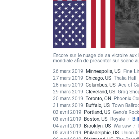
Encore sur le nuage de sa victoire aux
mondiale afin de présenter sur scène a
26 mars 2019
Minneapolis, US
Fine L
27 mars 2019
Chicago, US
Thalia Hall
28 mars 2019
Columbus, US
Ace of C
29 mars 2019
Cleveland, US
Grog Sh
30 mars 2019
Toronto, ON
Phoenix Co
31 mars 2019
Buffalo, US
Town Ballr
02 avril 2019
Portland, US
Geno's Roc
03 avril 2019
Boston, US
Royale
/
Bil
04 avril 2019
Brooklyn, US
Warsaw
/
05 avril 2019
Philadelphie, US
Union T