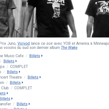
 Prix Juno,
Voïvod
lance ce soir avec YOB et Amenra à Minneapol
ux voisins du sud son dernier album
The Wake
.
ine Music Cafe
/
Billets
/
Billets
ups
/
COMPLET
op
/
Billets
ncert Theatre
/
Billets
oom
/
Billets
k Club
/
COMPLET
lets
Billets
ransfer
/
Billets