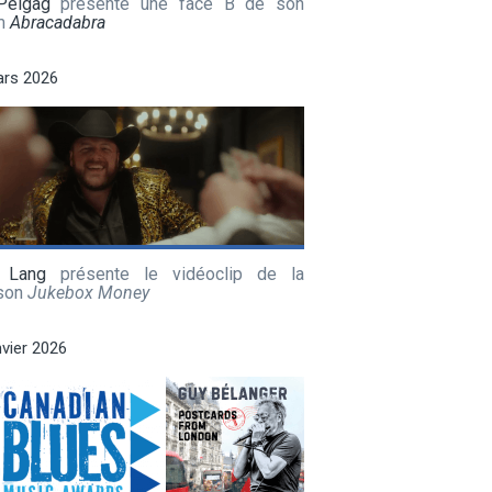
Pelgag
présente une face B de son
m
Abracadabra
ars 2026
 Lang
présente le vidéoclip de la
son
Jukebox Money
nvier 2026