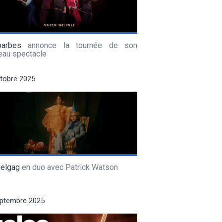
barbes
annonce la tournée de son
eau spectacle
tobre 2025
Pelgag
en duo avec Patrick Watson
eptembre 2025