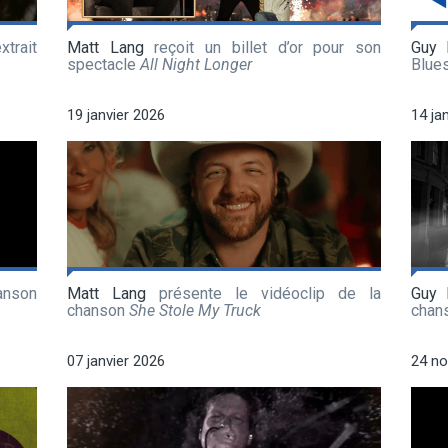
xtrait
Matt Lang
reçoit un billet d’or pour son
Guy 
spectacle
All Night Longer
Blue
19 janvier 2026
14 ja
anson
Matt Lang
présente le vidéoclip de la
Guy 
chanson
She Stole My Truck
chan
07 janvier 2026
24 n