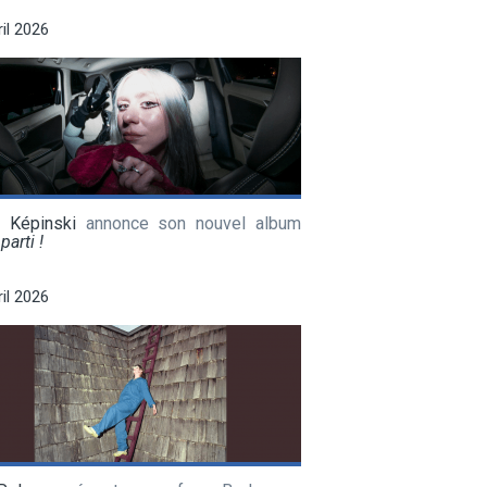
ril 2026
a Képinski
annonce son nouvel album
parti !
ril 2026