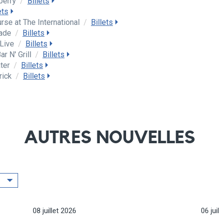
berry
/
Billets
ets
rse at The International
/
Billets
rade
/
Billets
Live
/
Billets
r N' Grill
/
Billets
ater
/
Billets
rick
/
Billets
AUTRES NOUVELLES
08 juillet 2026
06 jui