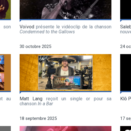
e son
Voïvod
présente le vidéoclip de la chanson
Sale
Condemned to the Gallows
nouv
30 octobre 2025
24 oc
nt au
Matt Lang
reçoit un single or pour sa
Klô 
chanson
In a Bar
18 septembre 2025
17 s