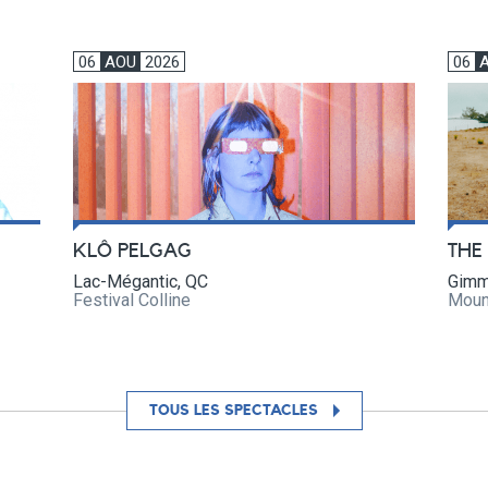
06
AOU
2026
06
KLÔ PELGAG
THE
Lac-Mégantic, QC
Gimm
Festival Colline
Moun
TOUS LES SPECTACLES