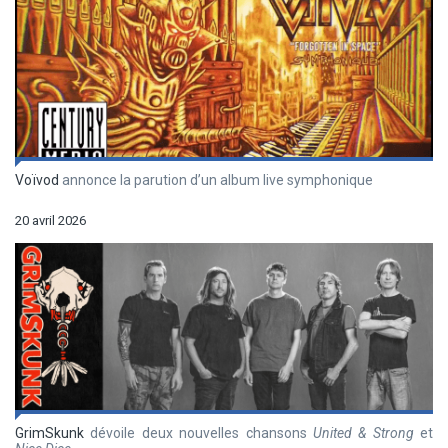
Voïvod
annonce la parution d’un album live symphonique
20 avril 2026
GrimSkunk
dévoile deux nouvelles chansons
United & Strong
et