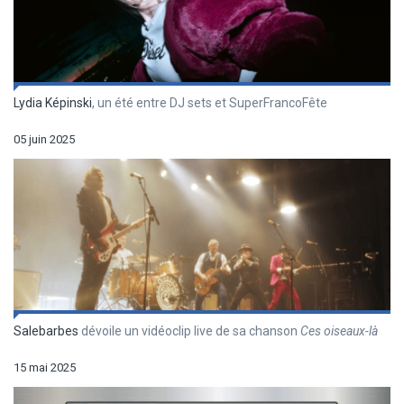
Lydia Képinski
, un été entre DJ sets et SuperFrancoFête
05 juin 2025
Salebarbes
dévoile un vidéoclip live de sa chanson
Ces oiseaux-là
15 mai 2025