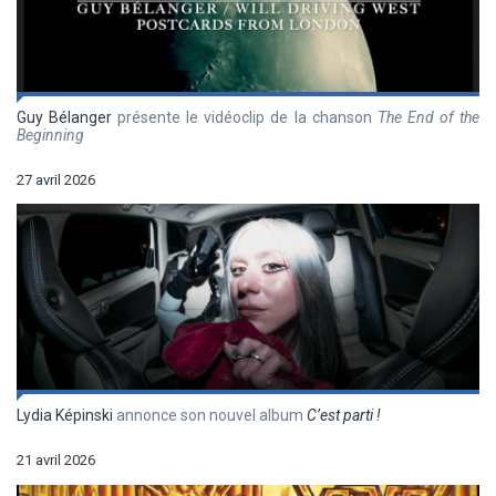
Guy Bélanger
présente le vidéoclip de la chanson
The End of the
Beginning
27 avril 2026
Lydia Képinski
annonce son nouvel album
C’est parti !
21 avril 2026