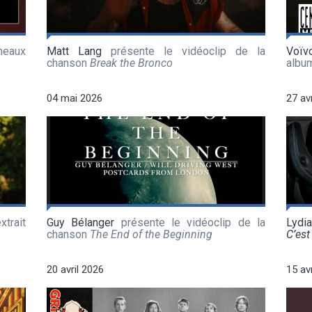
meaux
Matt Lang
présente le vidéoclip de la
Voïv
chanson
Break the Bronco
albu
04 mai 2026
27 av
xtrait
Guy Bélanger
présente le vidéoclip de la
Lydi
chanson
The End of the Beginning
C’est 
20 avril 2026
15 av