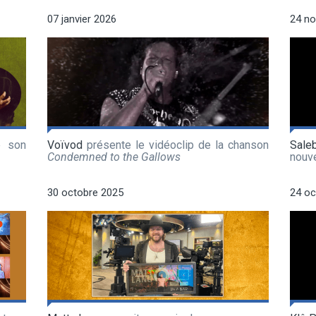
07 janvier 2026
24 n
e son
Voïvod
présente le vidéoclip de la chanson
Sale
Condemned to the Gallows
nouv
30 octobre 2025
24 oc