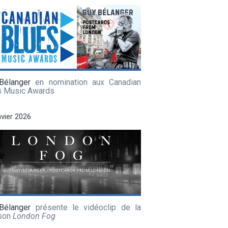
Bélanger
en nomination aux Canadian
s Music Awards
nvier 2026
Bélanger
présente le vidéoclip de la
son
London Fog