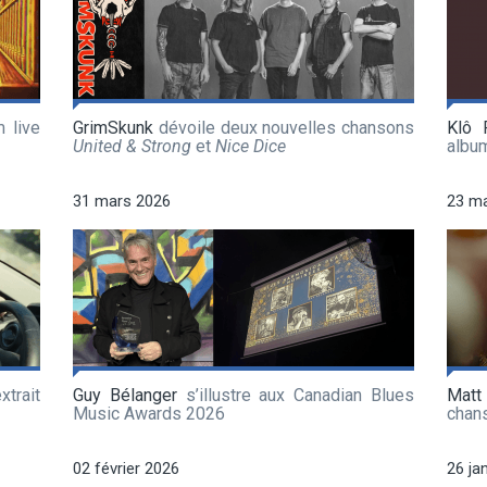
 live
GrimSkunk
dévoile deux nouvelles chansons
Klô 
United & Strong
et
Nice Dice
albu
31 mars 2026
23 m
xtrait
Guy Bélanger
s’illustre aux Canadian Blues
Matt
Music Awards 2026
chan
02 février 2026
26 ja