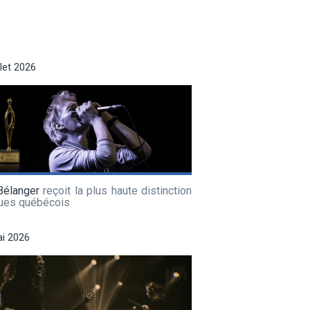
llet 2026
Bélanger
reçoit la plus haute distinction
lues québécois
i 2026