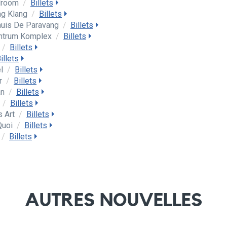
llroom
/
Billets
ng Klang
/
Billets
uis De Paravang
/
Billets
ntrum Komplex
/
Billets
/
Billets
illets
el
/
Billets
ur
/
Billets
an
/
Billets
m
/
Billets
s Art
/
Billets
Quoi
/
Billets
/
Billets
AUTRES NOUVELLES