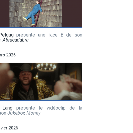
Pelgag
présente une face B de son
m
Abracadabra
ars 2026
 Lang
présente le vidéoclip de la
son
Jukebox Money
nvier 2026