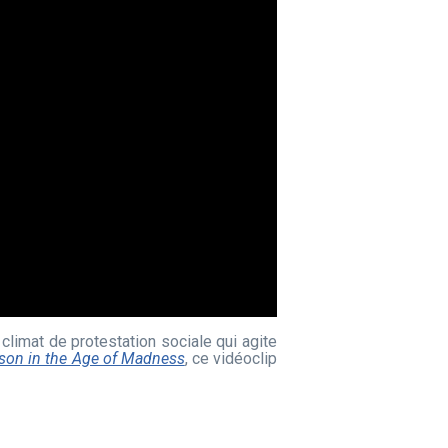
 climat de protestation sociale qui agite
son in the Age of Madness
, ce vidéoclip