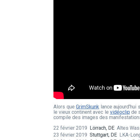
Alors que
GrimSkunk
lance aujourd'hui 
le vieux continent avec le
vidéoclip
de 
compile des images des manifestations q
22 février 2019
Lörrach, DE
Altes Wa
23 février 2019
Stuttgart, DE
LKA-Lon