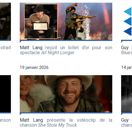
xtrait
Matt Lang
reçoit un billet d’or pour son
Guy 
spectacle
All Night Longer
Blue
19 janvier 2026
14 ja
anson
Matt Lang
présente le vidéoclip de la
Guy 
chanson
She Stole My Truck
chan