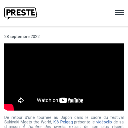
Preste
28 septembre 2022
De retour d'une tournée au Japon dans le cadre du festival
Sukiyaki Meets the World,
Klô Pelgag
présente le
vidéoclip
de sa
chanson
À l'ombre des cyprès
, extrait de son plus récent