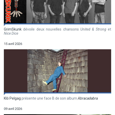
GrimSkunk
dévoile deux nouvelles chansons
United & Strong
et
Nice Dice
15 avril 2026
Klô Pelgag
présente une face B de son album
Abracadabra
09 avril 2026