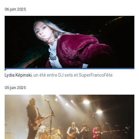
06 juin 2025
Lydia Képinski
, un été entre DJ sets et SuperFrancoFête
05 juin 2025