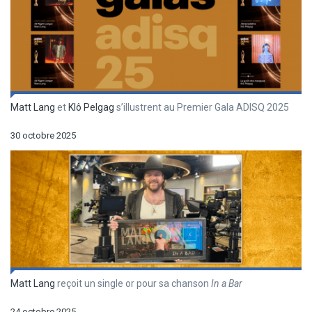
Matt Lang
et
Klô Pelgag
s’illustrent au Premier Gala ADISQ 2025
30 octobre 2025
Matt Lang
reçoit un single or pour sa chanson
In a Bar
24 octobre 2025