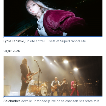
Lydia Képinski
, un été entre DJ sets et SuperFrancoFête
05 juin 2025
Salebarbes
dévoile un vidéoclip live de sa chanson
Ces oiseaux-là