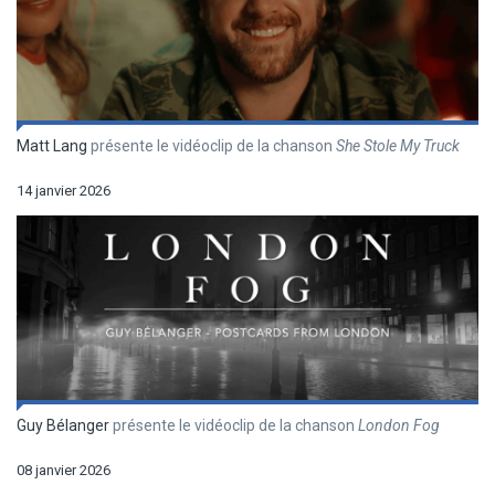
Matt Lang
présente le vidéoclip de la chanson
She Stole My Truck
14 janvier 2026
Guy Bélanger
présente le vidéoclip de la chanson
London Fog
08 janvier 2026