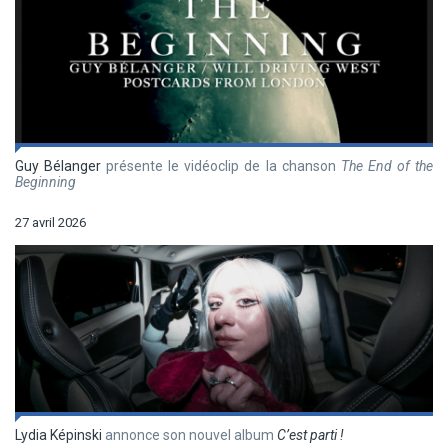
Guy Bélanger
présente le vidéoclip de la chanson
The End of the
Beginning
27 avril 2026
Lydia Képinski
annonce son nouvel album
C’est parti !