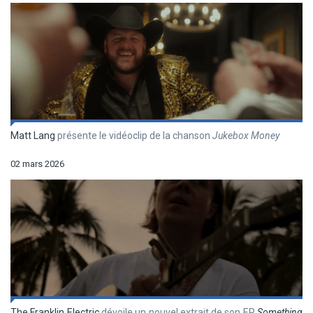
Matt Lang
présente le vidéoclip de la chanson
Jukebox Money
02 mars 2026
The Franklin Electric
dévoile un nouvel extrait de son EP
Something