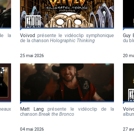
de la
Voïvod
présente le vidéoclip symphonique
Guy 
de la chanson
Holographic Thinking
du b
25 mai 2026
20 ma
meaux
Matt Lang
présente le vidéoclip de la
Voïv
chanson
Break the Bronco
albu
04 mai 2026
27 av