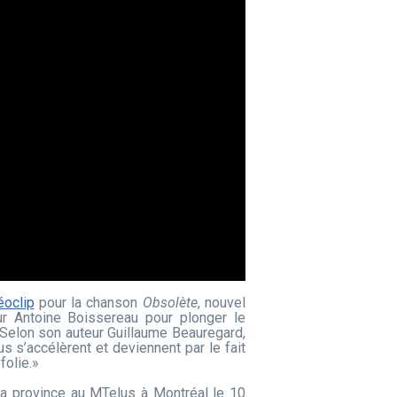
éoclip
pour la chanson
Obsolète
, nouvel
ur Antoine Boissereau pour plonger le
Selon son auteur Guillaume Beauregard,
s s’accélèrent et deviennent par le fait
folie.»
a province au MTelus à Montréal le 10