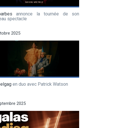
barbes
annonce la tournée de son
eau spectacle
tobre 2025
Pelgag
en duo avec Patrick Watson
eptembre 2025