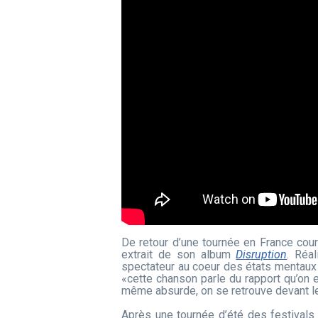
De retour d’une tournée en France co
extrait de son album
Disruption
. Réa
spectateur au coeur des états mentaux
«cette chanson parle du rapport qu’on e
même absurde, on se retrouve devant le c
Après une tournée d’été des festival