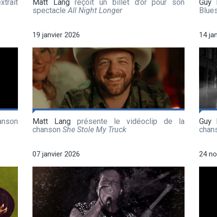
xtrait
Matt Lang
reçoit un billet d’or pour son
Guy 
spectacle
All Night Longer
Blue
19 janvier 2026
14 ja
anson
Matt Lang
présente le vidéoclip de la
Guy 
chanson
She Stole My Truck
chan
07 janvier 2026
24 n