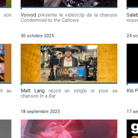
e son
Voïvod
présente le vidéoclip de la chanson
Sale
Condemned to the Gallows
nouv
30 octobre 2025
24 oc
nt au
Matt Lang
reçoit un single or pour sa
Klô 
chanson
In a Bar
18 septembre 2025
17 s