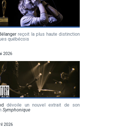
Bélanger
reçoit la plus haute distinction
lues québécois
i 2026
od
dévoile un nouvel extrait de son
m
Symphonique
ril 2026