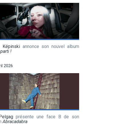
a Képinski
annonce son nouvel album
parti !
ril 2026
Pelgag
présente une face B de son
m
Abracadabra