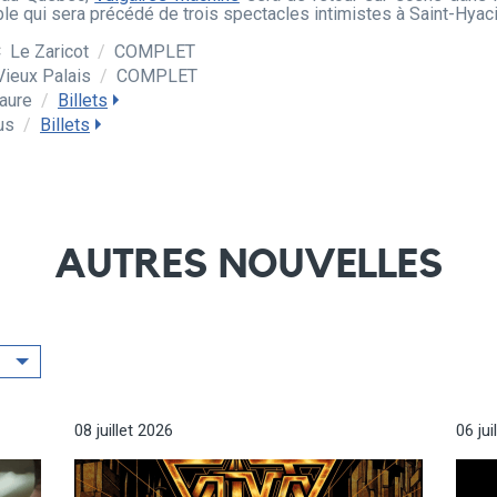
e qui sera précédé de trois spectacles intimistes à Saint-Hyaci
C
Le Zaricot
/
COMPLET
Vieux Palais
/
COMPLET
taure
/
Billets
us
/
Billets
AUTRES NOUVELLES
08 juillet 2026
06 jui