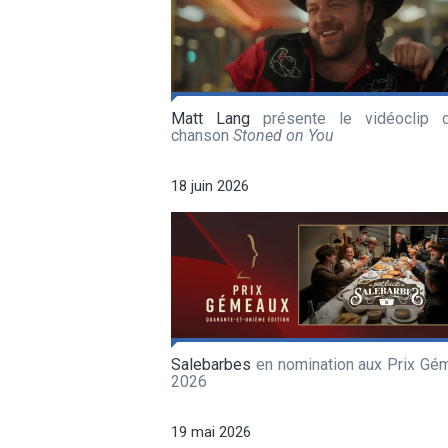
Matt Lang
présente le vidéoclip 
chanson
Stoned on You
18 juin 2026
Salebarbes
en nomination aux Prix Gé
2026
19 mai 2026