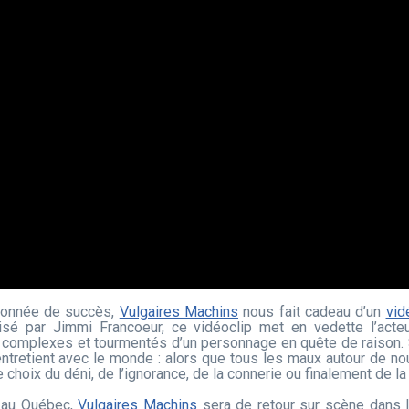
uronnée de succès,
Vulgaires Machins
nous fait cadeau d’un
vid
lisé par Jimmi Francoeur, ce vidéoclip met en vedette l’acte
 complexes et tourmentés d’un personnage en quête de raison. 
ntretient avec le monde : alors que tous les maux autour de nou
hoix du déni, de l’ignorance, de la connerie ou finalement de la 
s au Québec,
Vulgaires Machins
sera de retour sur scène dans l