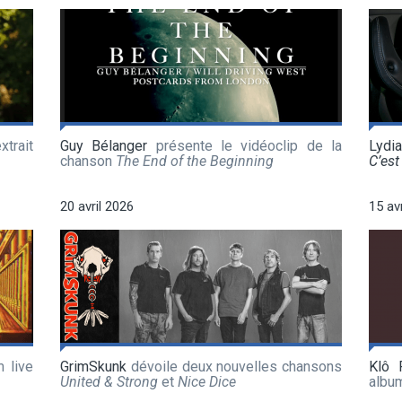
xtrait
Guy Bélanger
présente le vidéoclip de la
Lydi
chanson
The End of the Beginning
C’est 
20 avril 2026
15 av
 live
GrimSkunk
dévoile deux nouvelles chansons
Klô 
United & Strong
et
Nice Dice
albu