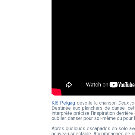
Klô Pelgag
dévoile la chanson
Deux jo
Destinée aux planchers de danse, cett
interprète précise l’inspiration derrièr
oublier, danser pour soi-même ou pour les
Après quelques escapades en solo av
nouveau spectacle. Accompagnée de cinq