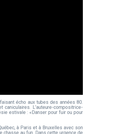
 faisant écho aux tubes des années 80.
 caniculaires. L’auteure-compositrice-
ésie estivale : «Danser pour fuir ou pour
uébec, à Paris et à Bruxelles avec son
te chasse au fun. Dans cette urgence de