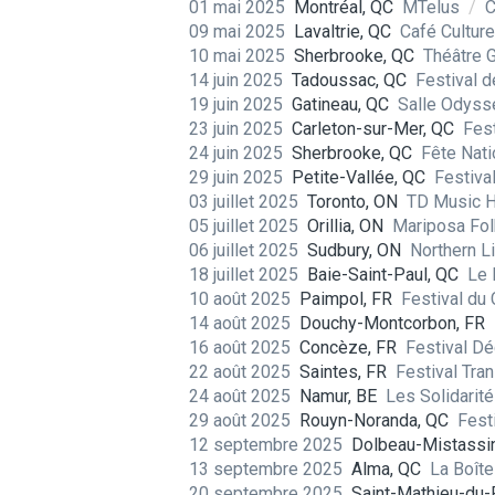
01 mai 2025
Montréal, QC
MTelus
/
C
09 mai 2025
Lavaltrie, QC
Café Cultur
10 mai 2025
Sherbrooke, QC
Théâtre 
14 juin 2025
Tadoussac, QC
Festival 
19 juin 2025
Gatineau, QC
Salle Odys
23 juin 2025
Carleton-sur-Mer, QC
Fes
24 juin 2025
Sherbrooke, QC
Fête Nat
29 juin 2025
Petite-Vallée, QC
Festiva
03 juillet 2025
Toronto, ON
TD Music H
05 juillet 2025
Orillia, ON
Mariposa Fol
06 juillet 2025
Sudbury, ON
Northern L
18 juillet 2025
Baie-Saint-Paul, QC
Le 
10 août 2025
Paimpol, FR
Festival du
14 août 2025
Douchy-Montcorbon, FR
16 août 2025
Concèze, FR
Festival Dé
22 août 2025
Saintes, FR
Festival Tra
24 août 2025
Namur, BE
Les Solidarit
29 août 2025
Rouyn-Noranda, QC
Fest
12 septembre 2025
Dolbeau-Mistassin
13 septembre 2025
Alma, QC
La Boîte
20 septembre 2025
Saint-Mathieu-du-