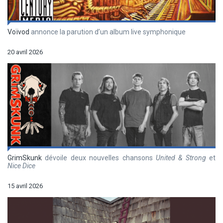
Voïvod
annonce la parution d’un album live symphonique
20 avril 2026
GrimSkunk
dévoile deux nouvelles chansons
United & Strong
et
Nice Dice
15 avril 2026