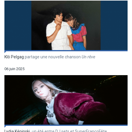
Klô Pelgag
partage une nouvelle chanson
Un r
êve
06 juin 2025
Lydia Képinski
, un été entre DJ sets et SuperFrancoFête