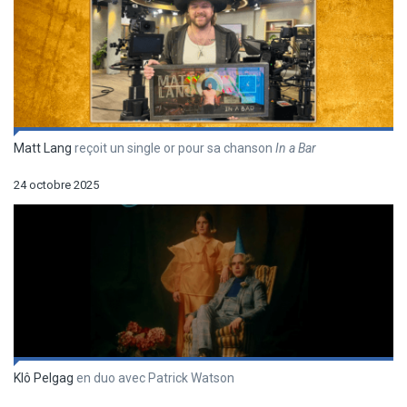
Matt Lang
reçoit un single or pour sa chanson
In a Bar
24 octobre 2025
Klô Pelgag
en duo avec Patrick Watson