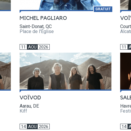
GRATUIT
MICHEL PAGLIARO
VOÏ
Saint-Donat, QC
Court
Place de l'Église
Alcat
11
AOU
2026
11
VOÏVOD
SAL
Aarau, DE
Havr
Kiff
Festi
14
AOU
2026
14