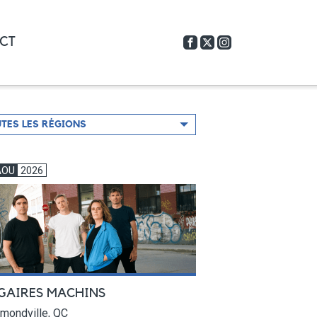
CT
er
TES LES RÉGIONS
on
AOU
2026
GAIRES MACHINS
mondville, QC