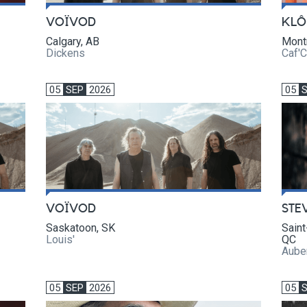
VOÏVOD
KLÔ
Calgary, AB
Mont
Dickens
Caf'
05
SEP
2026
05
VOÏVOD
STE
Saskatoon, SK
Saint
Louis'
QC
Aube
05
SEP
2026
05