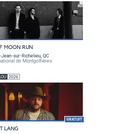
F MOON RUN
-Jean-sur-Richelieu, QC
national de Montgolfières
AOU
2026
GRATUIT
T LANG