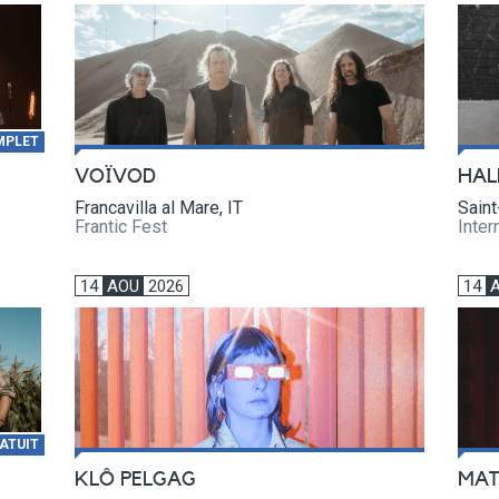
MPLET
VOÏVOD
HAL
Francavilla al Mare, IT
Saint
Frantic Fest
Inter
14
AOU
2026
14
ATUIT
KLÔ PELGAG
MAT