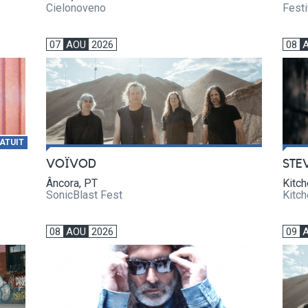
Cielonoveno
Festi
07
AOU
2026
08
ATUIT
VOÏVOD
STE
Âncora, PT
Kitch
SonicBlast Fest
Kitch
08
AOU
2026
09