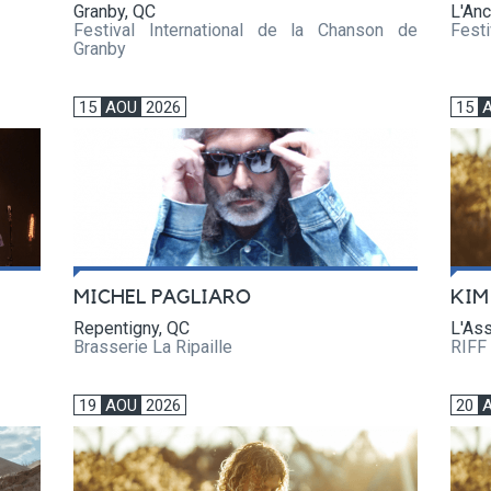
Granby, QC
L'Anc
Festival International de la Chanson de
Festi
Granby
15
AOU
2026
15
MICHEL PAGLIARO
KIM
Repentigny, QC
L'As
Brasserie La Ripaille
RIFF
19
AOU
2026
20