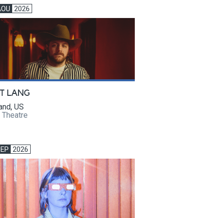
AOU
2026
T LANG
and, US
 Theatre
SEP
2026