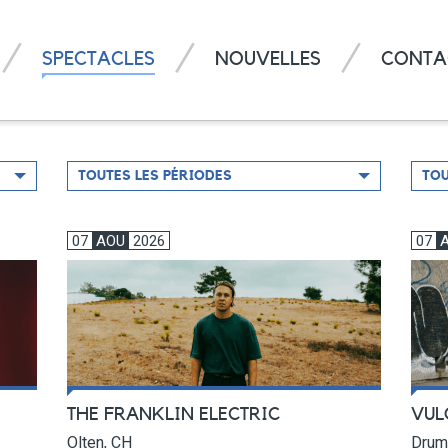
SPECTACLES
NOUVELLES
CONTA
Filtrer
Filtr
TOUTES LES PÉRIODES
TOU
par
par
période
régi
07
AOU
2026
07
THE FRANKLIN ELECTRIC
VUL
Olten, CH
Drum