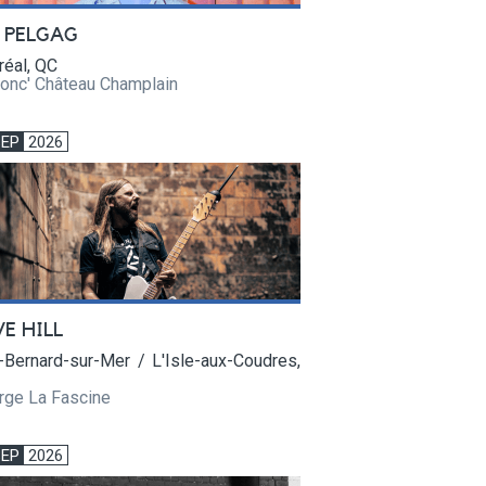
 PELGAG
réal, QC
Conc' Château Champlain
SEP
2026
VE HILL
-Bernard-sur-Mer / L'Isle-aux-Coudres,
rge La Fascine
SEP
2026