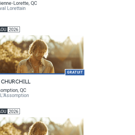
ienne-Lorette, QC
val Lorettain
AOU
2026
GRATUIT
 CHURCHILL
somption, QC
 L'Assomption
AOU
2026