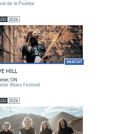
val de la Poutine
AOU
2026
GRATUIT
VE HILL
ener, ON
ener Blues Festival
AOU
2026