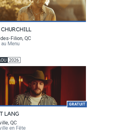
 CHURCHILL
des-Filion, QC
e au Menu
AOU
2026
GRATUIT
T LANG
ville, QC
ville en Fête