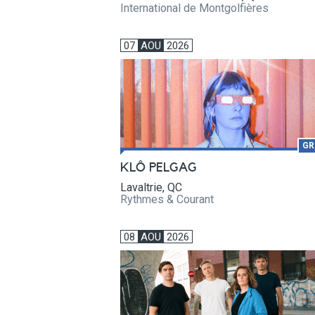
International de Montgolfières
07
AOU
2026
GR
KLÔ PELGAG
Lavaltrie, QC
Rythmes & Courant
08
AOU
2026