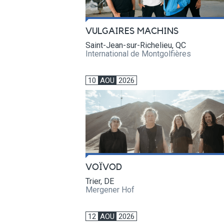
VULGAIRES MACHINS
Saint-Jean-sur-Richelieu, QC
International de Montgolfières
10
AOU
2026
VOÏVOD
Trier, DE
Mergener Hof
12
AOU
2026