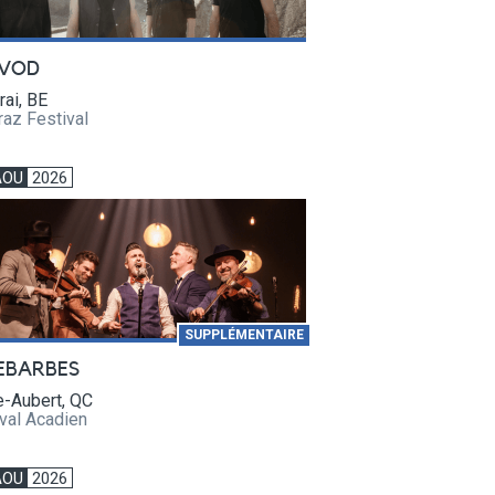
VOD
rai, BE
raz Festival
AOU
2026
SUPPLÉMENTAIRE
EBARBES
e-Aubert, QC
val Acadien
AOU
2026