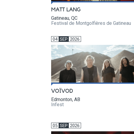
MATT LANG
Gatineau, QC
Festival de Montgolfières de Gatineau
04
SEP
2026
VOÏVOD
Edmonton, AB
Infest
05
SEP
2026