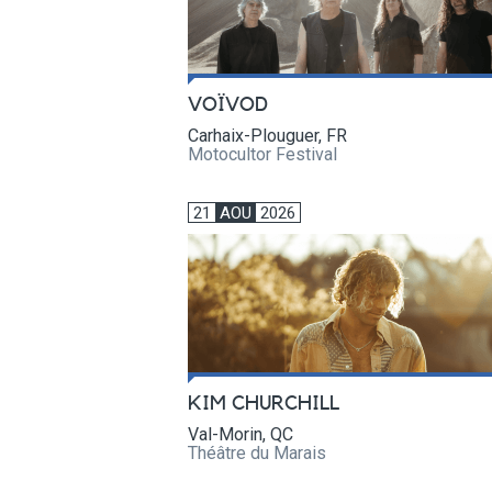
VOÏVOD
Carhaix-Plouguer, FR
Motocultor Festival
21
AOU
2026
KIM CHURCHILL
Val-Morin, QC
Théâtre du Marais