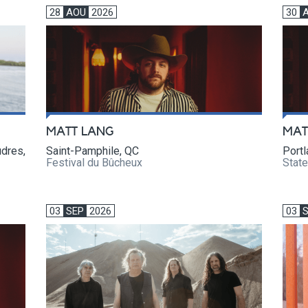
28
AOU
2026
30
MATT LANG
MAT
udres,
Saint-Pamphile, QC
Portl
Festival du Bûcheux
State
03
SEP
2026
03