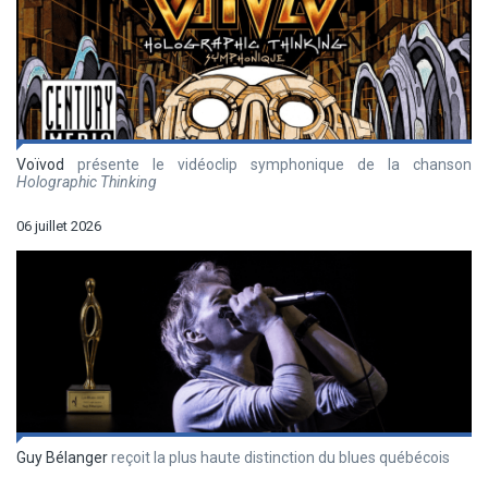
Voïvod
présente le vidéoclip symphonique de la chanson
Holographic Thinking
06 juillet 2026
Guy Bélanger
reçoit la plus haute distinction du blues québécois