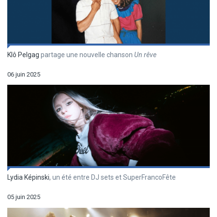
Klô Pelgag
partage une nouvelle chanson
Un r
êve
06 juin 2025
Lydia Képinski
, un été entre DJ sets et SuperFrancoFête
05 juin 2025