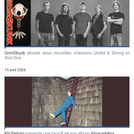
GrimSkunk
dévoile deux nouvelles chansons
United & Strong
et
Nice Dice
15 avril 2026
Klô Pelgag
présente une face B de son album
Abracadabra