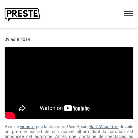
Preste
09 août 2019
Avec le
vidéoclip
de la chanson
Then Again
,
Half Moon Run
dévoile
un premier extrait de son nouvel album dont la parution est
annoncée cet automne. Après une vingtaine de spectacles au