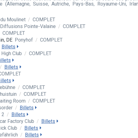
(Allemagne, Suisse, Autriche, Pays-Bas, Royaume-Uni, Irla
 du Moulinet
/
COMPLET
Diffusions Pointe-Valaine
/
COMPLET
COMPLET
in, DE
Ponyhof
/
COMPLET
Billets
 High Club
/
COMPLET
illets
/
Billets
COMPLET
illets
ebühne
/
COMPLET
lhuistuin
/
COMPLET
aiting Room
/
COMPLET
sorder
/
Billets
 2
/
Billets
car Factory Club
/
Billets
ick Club
/
Billets
efährlich
/
Billets