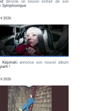
od
dévoile un nouvel extrait de son
m
Symphonique
ril 2026
a Képinski
annonce son nouvel album
parti !
ril 2026