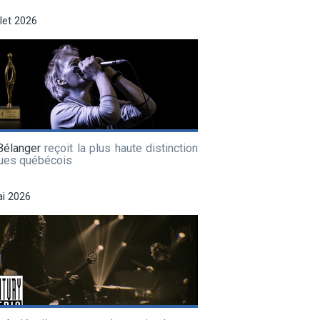
llet 2026
Bélanger
reçoit la plus haute distinction
lues québécois
i 2026