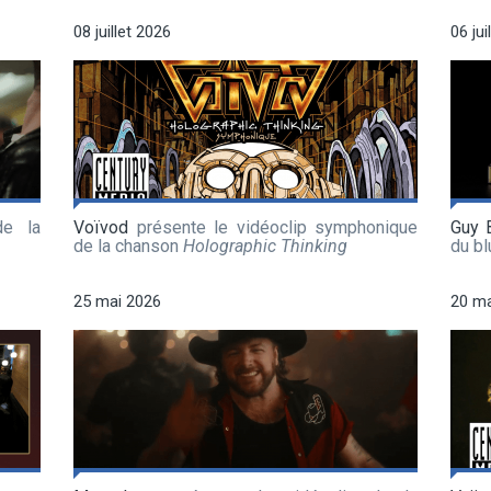
08 juillet 2026
06 jui
de la
Voïvod
présente le vidéoclip symphonique
Guy 
de la chanson
Holographic Thinking
du b
25 mai 2026
20 ma