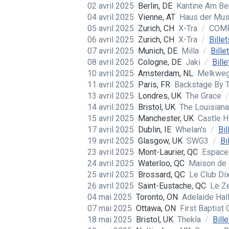
02 avril 2025
Berlin, DE
Kantine Am B
04 avril 2025
Vienne, AT
Haus der Mu
05 avril 2025
Zurich, CH
X-Tra
/
COM
06 avril 2025
Zurich, CH
X-Tra
/
Billet
07 avril 2025
Munich, DE
Milla
/
Bille
08 avril 2025
Cologne, DE
Jaki
/
Bille
10 avril 2025
Amsterdam, NL
Melkwe
11 avril 2025
Paris, FR
Backstage By T
13 avril 2025
Londres, UK
The Grace
/
14 avril 2025
Bristol, UK
The Louisian
15 avril 2025
Manchester, UK
Castle H
17 avril 2025
Dublin, IE
Whelan's
/
Bil
19 avril 2025
Glasgow, UK
SWG3
/
Bi
23 avril 2025
Mont-Laurier, QC
Espace
24 avril 2025
Waterloo, QC
Maison de 
25 avril 2025
Brossard, QC
Le Club D
26 avril 2025
Saint-Eustache, QC
Le Z
04 mai 2025
Toronto, ON
Adelaide Hal
07 mai 2025
Ottawa, ON
First Baptist
18 mai 2025
Bristol, UK
Thekla
/
Bill