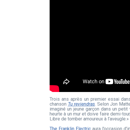
Trois ans après un premier essai dan
chanson
Tu reviendras
. Selon Jon Matte
imaginé un jeune garçon dans un petit v
heurte à un mur et doive faire demi-tour
Libre de tomber amoureux à l’aveugle.»
The Franklin Electric
aura l’occasion d’i