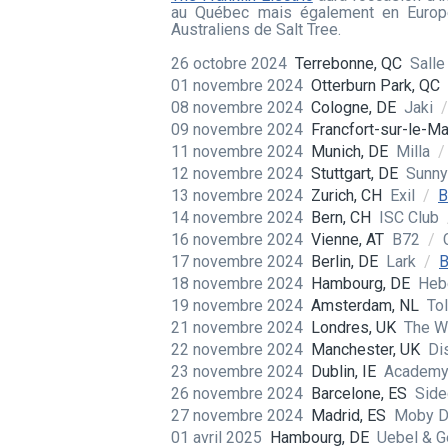
au Québec mais également en Europe 
Australiens de Salt Tree.
26 octobre 2024
Terrebonne, QC
Salle
01 novembre 2024
Otterburn Park, QC
08 novembre 2024
Cologne, DE
Jaki
/
09 novembre 2024
Francfort-sur-le-Ma
11 novembre 2024
Munich, DE
Milla
/
12 novembre 2024
Stuttgart, DE
Sunny
13 novembre 2024
Zurich, CH
Exil
/
B
14 novembre 2024
Bern, CH
ISC Club
16 novembre 2024
Vienne, AT
B72
/
17 novembre 2024
Berlin, DE
Lark
/
B
18 novembre 2024
Hambourg, DE
Heb
19 novembre 2024
Amsterdam, NL
To
21 novembre 2024
Londres, UK
The W
22 novembre 2024
Manchester, UK
Di
23 novembre 2024
Dublin, IE
Academy
26 novembre 2024
Barcelone, ES
Side
27 novembre 2024
Madrid, ES
Moby D
01 avril 2025
Hambourg, DE
Uebel & G