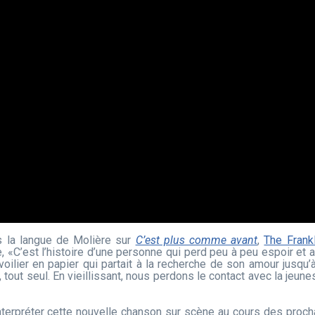
s la langue de Molière sur
C’est plus comme avant
,
The Frankl
, «C’est l’histoire d’une personne qui perd peu à peu espoir et
oilier en papier qui partait à la recherche de son amour jusqu’
, tout seul. En vieillissant, nous perdons le contact avec la jeu
nterpréter cette nouvelle chanson sur scène au cours des procha