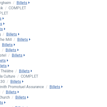
erghaim
/
Billets
sik
/
COMPLET
PLET
s
ts
ts
g
/
Billets
he Mill
/
Billets
Billets
a
/
Billets
otel
/
Billets
lets
llets
 Théâtre
/
Billets
la Culture
/
COMPLET
ix30
/
Billets
énith Promotuel Assurance
/
Billets
l
/
Billets
 Church
/
Billets
ets