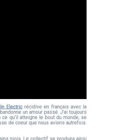
in Electric
récidive en français avec la
 abandonne un amour passé. J’ai toujours
à ce qu’il atteigne le bout du monde, se
nesse de coeur que nous avions autrefois.
ins mois. Le collectif se produira ainsi