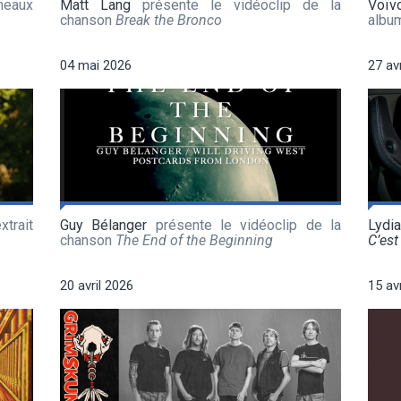
meaux
Matt Lang
présente le vidéoclip de la
Voïv
chanson
Break the Bronco
albu
04 mai 2026
27 av
xtrait
Guy Bélanger
présente le vidéoclip de la
Lydi
chanson
The End of the Beginning
C’est 
20 avril 2026
15 av