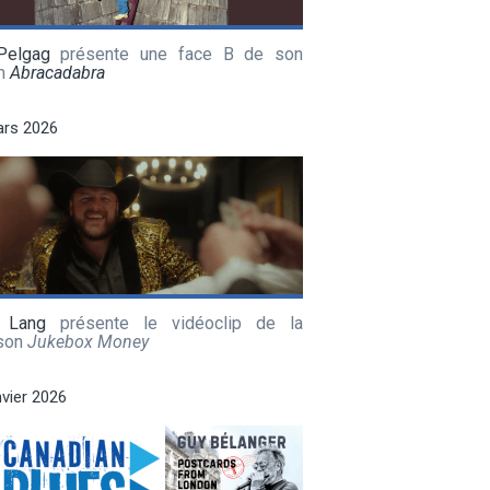
Pelgag
présente une face B de son
m
Abracadabra
ars 2026
 Lang
présente le vidéoclip de la
son
Jukebox Money
nvier 2026