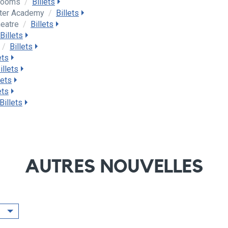
Rooms
/
Billets
ter Academy
/
Billets
eatre
/
Billets
Billets
/
Billets
ets
illets
lets
ets
Billets
AUTRES NOUVELLES