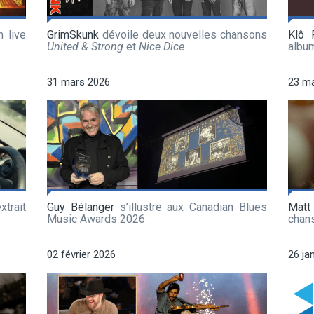
 live
GrimSkunk
dévoile deux nouvelles chansons
Klô 
United & Strong
et
Nice Dice
albu
31 mars 2026
23 m
xtrait
Guy Bélanger
s’illustre aux Canadian Blues
Matt
Music Awards 2026
chan
02 février 2026
26 ja