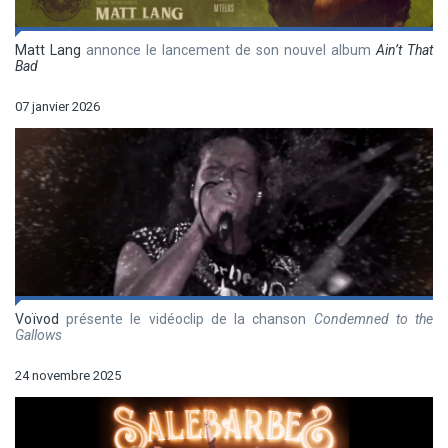
Matt Lang
annonce le lancement de son nouvel album
Ain’t That
Bad
07 janvier 2026
Voïvod
présente le vidéoclip de la chanson
Condemned to the
Gallows
24 novembre 2025