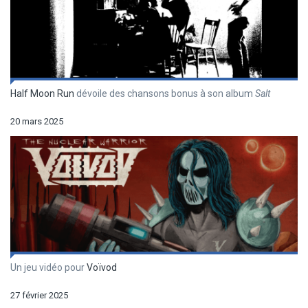
Half Moon Run
dévoile des chansons bonus à son album
Salt
20 mars 2025
Un jeu vidéo pour
Voïvod
27 février 2025