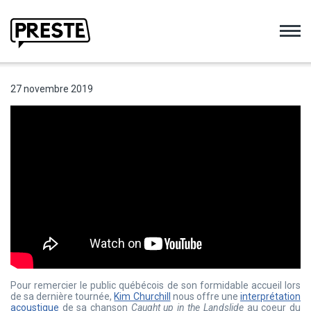
Preste
27 novembre 2019
Pour remercier le public québécois de son formidable accueil lors
de sa dernière tournée,
Kim Churchill
nous offre une
interprétation
acoustique
de sa chanson
Caught up in the Landslide
au coeur du