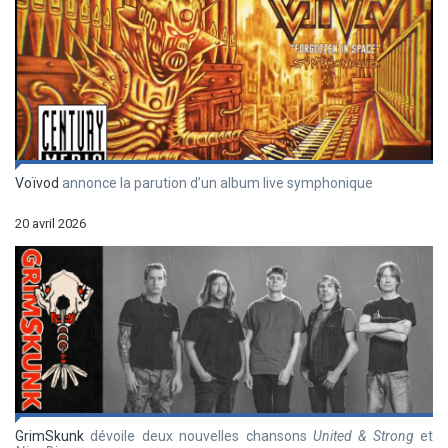
Voïvod
annonce la parution d’un album live symphonique
20 avril 2026
GrimSkunk
dévoile deux nouvelles chansons
United & Strong
et