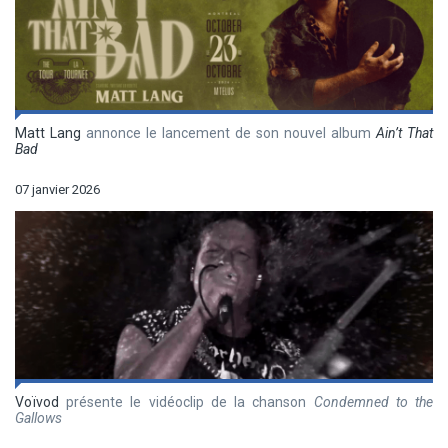
Matt Lang
annonce le lancement de son nouvel album
Ain’t That
Bad
07 janvier 2026
Voïvod
présente le vidéoclip de la chanson
Condemned to the
Gallows