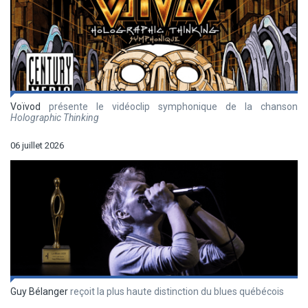
Voïvod
présente le vidéoclip symphonique de la chanson
Holographic Thinking
06 juillet 2026
Guy Bélanger
reçoit la plus haute distinction du blues québécois