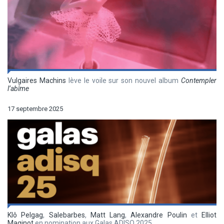
Vulgaires Machins
lève le voile sur son nouvel album
Contempler
l’abîme
17 septembre 2025
Klô Pelgag
,
Salebarbes
,
Matt Lang
,
Alexandre Poulin
et
Elliot
Maginot
en nomination aux Galas ADISQ 2025