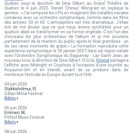
Québec sous la direction de Dina Gilbert au Grand Théâtre de
Québec le 4 juin 2025. Daniel ‘Chewy’ Mongrain en explique la
genèse : «J’ai composé les riffs en imaginant des batailles navales
romaines avec un orchestre symphonique, comme dans les films
des années 50 et 60. L’atmosphère est très dramatique. J’étais
loin de me douter que ce que nous avions synthétisé pour un
quatuor allait se transformer en sa forme originale. C’est l’un des
morceaux les plus orchestraux de l’album et je me souviens
parfaitement de la réaction du public après le final grandiose : un
de ces rares moments de grâce.» La formation reproduira cette
expérience symphonique le 30 janvier 2027 dans sa région natale
avec l’Orchestre Symphonique du Saguenay - Lac-Saint-Jean, de
nouveau sous la direction de Dina Gilbert. D’ici là,
Voïvod
partagera
l’affiche avec Midnight et Cryptosis à l’occasion d’une tournée au
Royaume-Uni et en Irlande, avant de se produire dans de
nombreux festivals en Europe durant tout l’été.
04 juin 2026
Stykkishólmur, IS
Sátan Metal Festival
Billets
06 juin 2026
Emmen, NL
Pitfest Music Festival
Billets
08 juin 2026