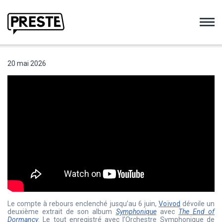
Preste
20 mai 2026
Le compte à rebours enclenché jusqu’au 6 juin,
Voïvod
dévoile un
deuxième extrait de son album
Symphonique
avec
The End of
Dormancy
. Le tout enregistré avec l’Orchestre Symphonique de