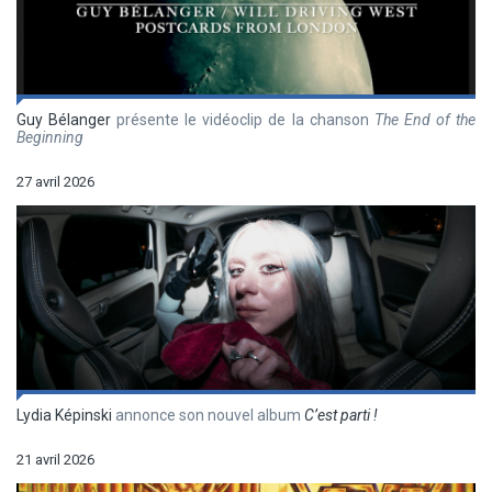
Guy Bélanger
présente le vidéoclip de la chanson
The End of the
Beginning
27 avril 2026
Lydia Képinski
annonce son nouvel album
C’est parti !
21 avril 2026