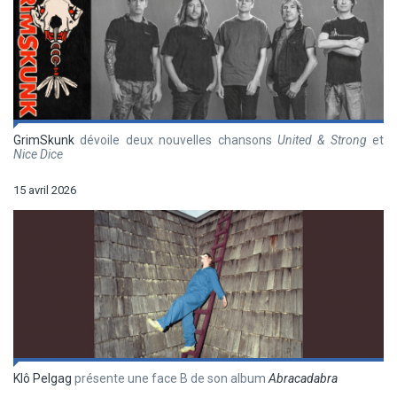
GrimSkunk
dévoile deux nouvelles chansons
United & Strong
et
Nice Dice
15 avril 2026
Klô Pelgag
présente une face B de son album
Abracadabra