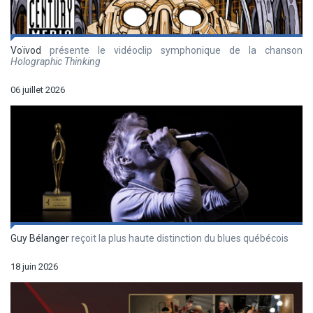
Voïvod
présente le vidéoclip symphonique de la chanson
Holographic Thinking
06 juillet 2026
Guy Bélanger
reçoit la plus haute distinction du blues québécois
18 juin 2026