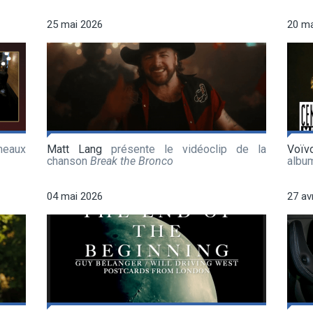
25 mai 2026
20 ma
meaux
Matt Lang
présente le vidéoclip de la
Voïv
chanson
Break the Bronco
albu
04 mai 2026
27 av