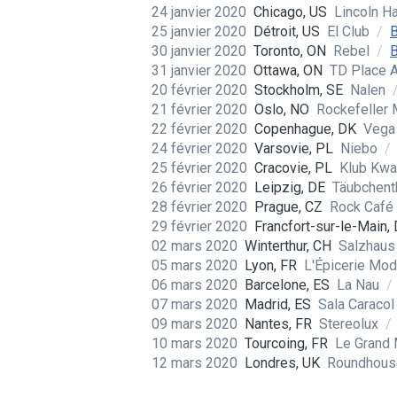
24 janvier 2020
Chicago, US
Lincoln Ha
25 janvier 2020
Détroit, US
El Club
/
B
30 janvier 2020
Toronto, ON
Rebel
/
B
31 janvier 2020
Ottawa, ON
TD Place 
20 février 2020
Stockholm, SE
Nalen
21 février 2020
Oslo, NO
Rockefeller 
22 février 2020
Copenhague, DK
Veg
24 février 2020
Varsovie, PL
Niebo
/
25 février 2020
Cracovie, PL
Klub Kwa
26 février 2020
Leipzig, DE
Täubchent
28 février 2020
Prague, CZ
Rock Café
29 février 2020
Francfort-sur-le-Main,
02 mars 2020
Winterthur, CH
Salzhau
05 mars 2020
Lyon, FR
L'Épicerie Mo
06 mars 2020
Barcelone, ES
La Nau
/
07 mars 2020
Madrid, ES
Sala Caraco
09 mars 2020
Nantes, FR
Stereolux
/
10 mars 2020
Tourcoing, FR
Le Grand
12 mars 2020
Londres, UK
Roundhou