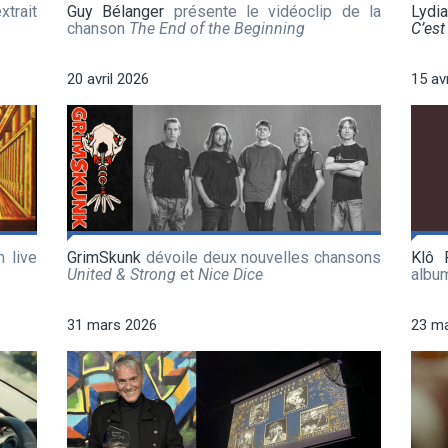
xtrait
Guy Bélanger
présente le vidéoclip de la
Lydi
chanson
The End of the Beginning
C’est 
20 avril 2026
15 av
 live
GrimSkunk
dévoile deux nouvelles chansons
Klô 
United & Strong
et
Nice Dice
albu
31 mars 2026
23 m