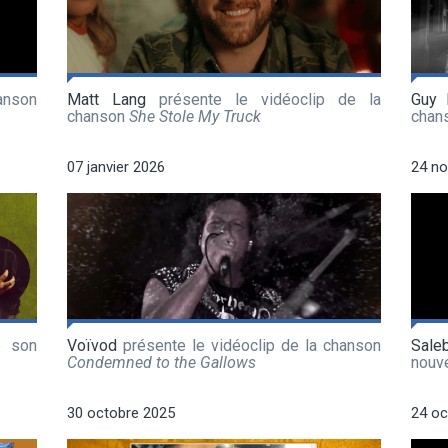
anson
Matt Lang
présente le vidéoclip de la
Guy 
chanson
She Stole My Truck
chan
07 janvier 2026
24 n
e son
Voïvod
présente le vidéoclip de la chanson
Sale
Condemned to the Gallows
nouv
30 octobre 2025
24 oc