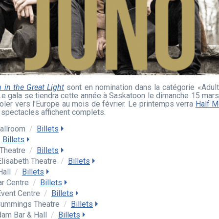
 in the Great Light
sont en nomination dans la catégorie «Adult
 Le gala se tiendra cette année à Saskatoon le dimanche 15 mars
oler vers l'Europe au mois de février. Le printemps verra
Half M
x spectacles affichent complets.
allroom
/
Billets
Billets
 Theatre
/
Billets
lisabeth Theatre
/
Billets
Hall
/
Billets
r Centre
/
Billets
Event Centre
/
Billets
Cummings Theatre
/
Billets
am Bar & Hall
/
Billets