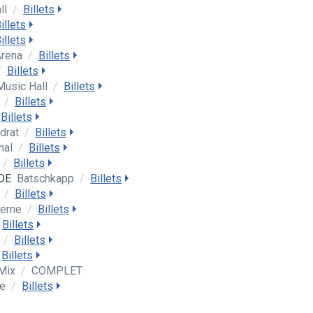
ll
/
Billets
illets
illets
Arena
/
Billets
/
Billets
Music Hall
/
Billets
a
/
Billets
Billets
drat
/
Billets
hal
/
Billets
/
Billets
 DE
Batschkapp
/
Billets
s
/
Billets
derne
/
Billets
Billets
l
/
Billets
Billets
 Mix
/
COMPLET
se
/
Billets