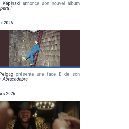
a Képinski
annonce son nouvel album
parti !
ril 2026
Pelgag
présente une face B de son
m
Abracadabra
ars 2026