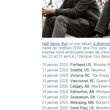
Half Moon Run
et son album
A Blemish
cadre de l'édition 2020 des Prix Juno.
tournée nord-américaine avant de s'env
les 22 et 23 avril à L'Olympia. Ces deu
10 janvier 2020
Portland, US
Wonder B
11 janvier 2020
Seattle, US
Neumos
/
14 janvier 2020
Victoria, BC
The Royal
15 janvier 2020
Vancouver, BC
Queen E
17 janvier 2020
Calgary, AB
MacEwan 
18 janvier 2020
Edmonton, AB
Winspea
19 janvier 2020
Saskatoon, SK
Coors 
21 janvier 2020
Winnipeg, MB
Burton 
23 janvier 2020
Saint Paul, US
Amsterd