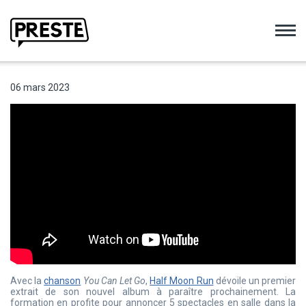
Preste
06 mars 2023
Avec la
chanson
You Can Let Go
,
Half Moon Run
dévoile un premier
extrait de son nouvel album à paraître prochainement. La
formation en profite pour annoncer 5 spectacles en salle dans la