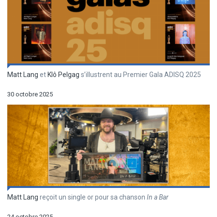
Matt Lang
et
Klô Pelgag
s’illustrent au Premier Gala ADISQ 2025
30 octobre 2025
Matt Lang
reçoit un single or pour sa chanson
In a Bar
24 octobre 2025