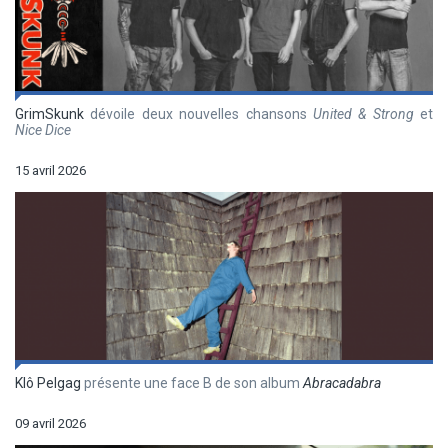
GrimSkunk
dévoile deux nouvelles chansons
United & Strong
et
Nice Dice
15 avril 2026
Klô Pelgag
présente une face B de son album
Abracadabra
09 avril 2026