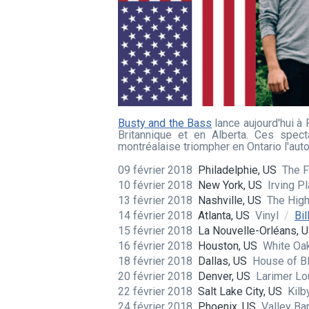
Busty and the Bass
lance aujourd'hui à 
Britannique et en Alberta. Ces spec
montréalaise triompher en Ontario l'au
09 février 2018
Philadelphie, US
The F
10 février 2018
New York, US
Irving P
13 février 2018
Nashville, US
The Hig
14 février 2018
Atlanta, US
Vinyl
/
Bil
15 février 2018
La Nouvelle-Orléans, 
16 février 2018
Houston, US
White Oa
18 février 2018
Dallas, US
House of Bl
20 février 2018
Denver, US
Larimer L
22 février 2018
Salt Lake City, US
Kilb
24 février 2018
Phoenix, US
Valley Ba