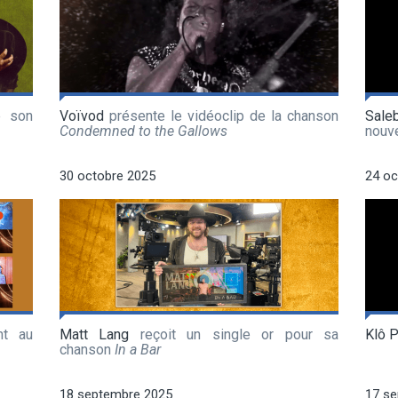
e son
Voïvod
présente le vidéoclip de la chanson
Sale
Condemned to the Gallows
nouv
30 octobre 2025
24 oc
nt au
Matt Lang
reçoit un single or pour sa
Klô 
chanson
In a Bar
18 septembre 2025
17 s