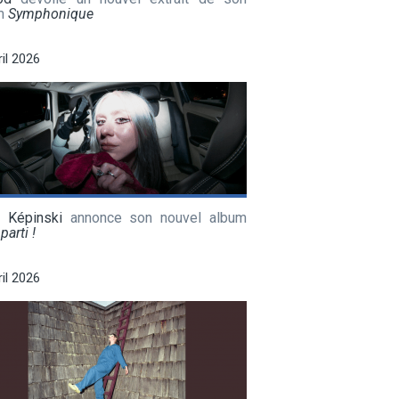
m
Symphonique
ril 2026
a Képinski
annonce son nouvel album
parti !
ril 2026