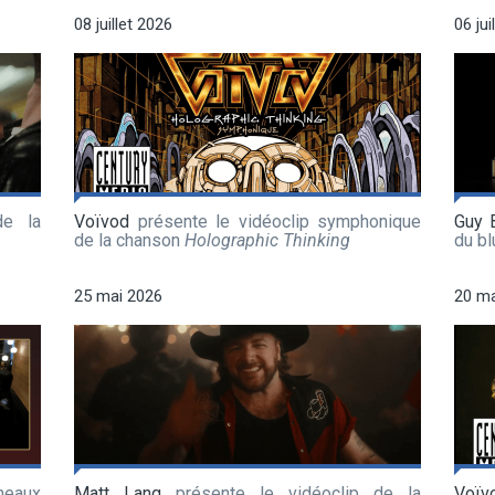
08 juillet 2026
06 jui
de la
Voïvod
présente le vidéoclip symphonique
Guy 
de la chanson
Holographic Thinking
du b
25 mai 2026
20 ma
meaux
Matt Lang
présente le vidéoclip de la
Voïv