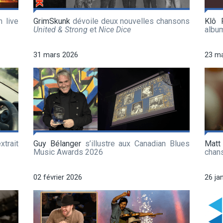
 live
GrimSkunk
dévoile deux nouvelles chansons
Klô 
United & Strong
et
Nice Dice
albu
31 mars 2026
23 m
xtrait
Guy Bélanger
s’illustre aux Canadian Blues
Matt
Music Awards 2026
chan
02 février 2026
26 ja