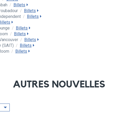
sbah
/
Billets
roubadour
/
Billets
Independent
/
Billets
Billets
Lounge
/
Billets
lroom
/
Billets
 Vancouver
/
Billets
y (SAIT)
/
Billets
 Room
/
Billets
AUTRES NOUVELLES