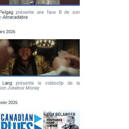
Pelgag
présente une face B de son
m
Abracadabra
ars 2026
 Lang
présente le vidéoclip de la
son
Jukebox Money
nvier 2026