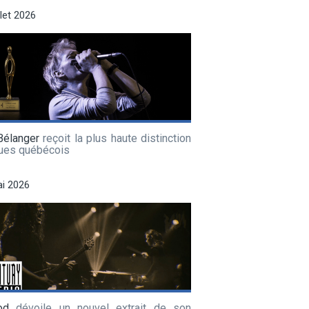
llet 2026
Bélanger
reçoit la plus haute distinction
lues québécois
i 2026
od
dévoile un nouvel extrait de son