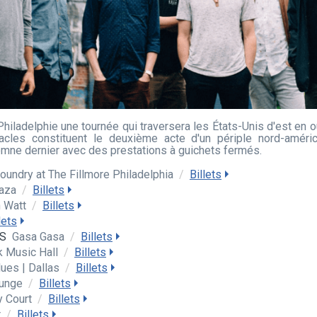
Philadelphie une tournée qui traversera les États-Unis d'est en
tacles constituent le deuxième acte d'un périple nord-améri
tomne dernier avec des prestations à guichets fermés.
oundry at The Fillmore Philadelphia
/
Billets
laza
/
Billets
h Watt
/
Billets
lets
US
Gasa Gasa
/
Billets
k Music Hall
/
Billets
ues | Dallas
/
Billets
ounge
/
Billets
y Court
/
Billets
r
/
Billets