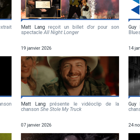
xtrait
Matt Lang
reçoit un billet d’or pour son
Guy 
spectacle
All Night Longer
Blue
19 janvier 2026
14 ja
anson
Matt Lang
présente le vidéoclip de la
Guy 
chanson
She Stole My Truck
chan
07 janvier 2026
24 n