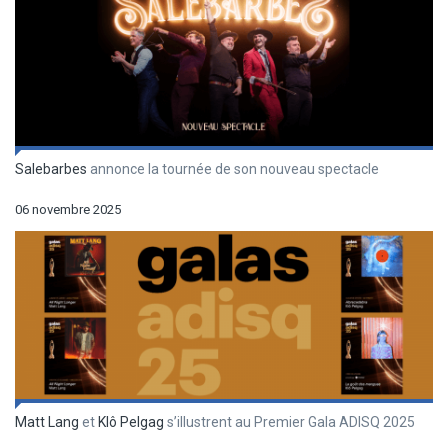
Salebarbes
annonce la tournée de son nouveau spectacle
06 novembre 2025
Matt Lang
et
Klô Pelgag
s’illustrent au Premier Gala ADISQ 2025