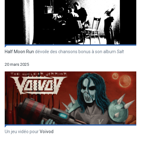
Half Moon Run
dévoile des chansons bonus à son album
Salt
20 mars 2025
Un jeu vidéo pour
Voïvod