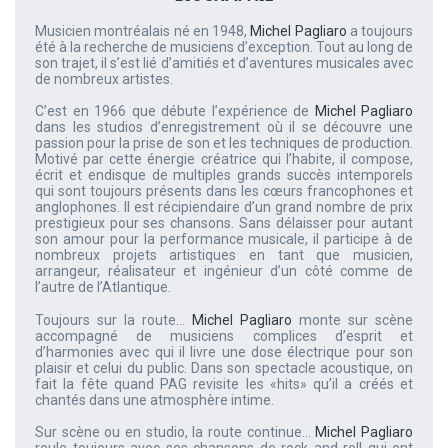
Musicien montréalais né en 1948,
Michel Pagliaro
a toujours
été à la recherche de musiciens d’exception. Tout au long de
son trajet, il s’est lié d’amitiés et d’aventures musicales avec
de nombreux artistes.
C’est en 1966 que débute l’expérience de
Michel Pagliaro
dans les studios d’enregistrement où il se découvre une
passion pour la prise de son et les techniques de production.
Motivé par cette énergie créatrice qui l’habite, il compose,
écrit et endisque de multiples grands succès intemporels
qui sont toujours présents dans les cœurs francophones et
anglophones. Il est récipiendaire d’un grand nombre de prix
prestigieux pour ses chansons. Sans délaisser pour autant
son amour pour la performance musicale, il participe à de
nombreux projets artistiques en tant que musicien,
arrangeur, réalisateur et ingénieur d’un côté comme de
l’autre de l’Atlantique.
Toujours sur la route…
Michel Pagliaro
monte sur scène
accompagné de musiciens complices d’esprit et
d’harmonies avec qui il livre une dose électrique pour son
plaisir et celui du public. Dans son spectacle acoustique, on
fait la fête quand PAG revisite les «hits» qu’il a créés et
chantés dans une atmosphère intime.
Sur scène ou en studio, la route continue…
Michel Pagliaro