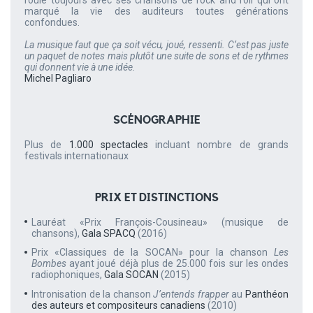
roule toujours avec ses chansons de rock and roll qui ont
marqué la vie des auditeurs toutes générations
confondues.
La musique faut que ça soit vécu, joué, ressenti. C’est pas juste
un paquet de notes mais plutôt une suite de sons et de rythmes
qui donnent vie à une idée.
Michel Pagliaro
SCÉNOGRAPHIE
Plus de
1.000 spectacles
incluant nombre de grands
festivals internationaux
PRIX ET DISTINCTIONS
Lauréat «Prix François-Cousineau» (musique de
chansons),
Gala SPACQ
(2016)
Prix «Classiques de la SOCAN» pour la chanson
Les
Bombes
ayant joué déjà plus de 25.000 fois sur les ondes
radiophoniques,
Gala SOCAN
(2015)
Intronisation de la chanson
J’entends frapper
au
Panthéon
des auteurs et compositeurs canadiens
(2010)