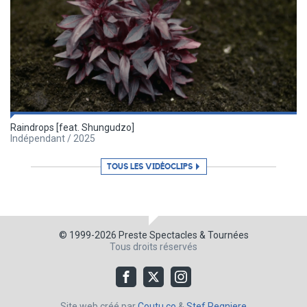
Raindrops [feat. Shungudzo]
Indépendant / 2025
TOUS LES VIDÉOCLIPS
© 1999-2026
Preste Spectacles & Tournées
Tous droits réservés
Site web créé par
Coutu.co
&
Stef Regniere