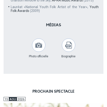
chanson
Window to the Sky
,
APRA Music Awards
(2015)
Lauréat «National Youth Folk Artist of the Year»,
Youth
Folk Awards
(2009)
MÉDIAS
Photo officielle
Biographie
PROCHAIN SPECTACLE
15
AOU
2026