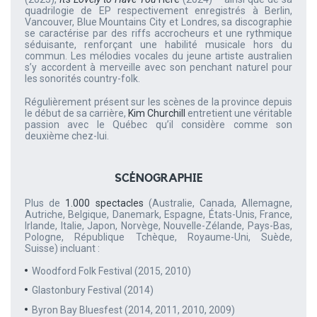
quadrilogie de EP respectivement enregistrés à Berlin,
Vancouver, Blue Mountains City et Londres, sa discographie
se caractérise par des riffs accrocheurs et une rythmique
séduisante, renforçant une habilité musicale hors du
commun. Les mélodies vocales du jeune artiste australien
s’y accordent à merveille avec son penchant naturel pour
les sonorités country-folk.
Régulièrement présent sur les scènes de la province depuis
le début de sa carrière,
Kim Churchill
entretient une véritable
passion avec le Québec qu’il considère comme son
deuxième chez-lui.
SCÉNOGRAPHIE
Plus de
1.000 spectacles
(Australie, Canada, Allemagne,
Autriche, Belgique, Danemark, Espagne, États-Unis, France,
Irlande, Italie, Japon, Norvège, Nouvelle-Zélande, Pays-Bas,
Pologne, République Tchèque, Royaume-Uni, Suède,
Suisse) incluant :
Woodford Folk Festival (2015, 2010)
Glastonbury Festival (2014)
Byron Bay Bluesfest (2014, 2011, 2010, 2009)