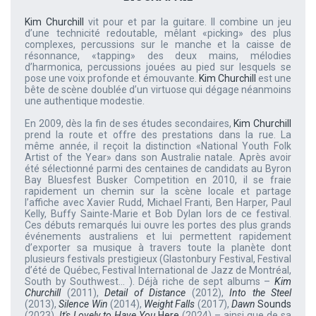
Kim Churchill
vit pour et par la guitare. Il combine un jeu
d’une technicité redoutable, mêlant «picking» des plus
complexes, percussions sur le manche et la caisse de
résonnance, «tapping» des deux mains, mélodies
d’harmonica, percussions jouées au pied sur lesquels se
pose une voix profonde et émouvante.
Kim Churchill
est une
bête de scène doublée d’un virtuose qui dégage néanmoins
une authentique modestie.
En 2009, dès la fin de ses études secondaires,
Kim Churchill
prend la route et offre des prestations dans la rue. La
même année, il reçoit la distinction «National Youth Folk
Artist of the Year» dans son Australie natale. Après avoir
été sélectionné parmi des centaines de candidats au Byron
Bay Bluesfest Busker Competition en 2010, il se fraie
rapidement un chemin sur la scène locale et partage
l’affiche avec Xavier Rudd, Michael Franti, Ben Harper, Paul
Kelly, Buffy Sainte-Marie et Bob Dylan lors de ce festival.
Ces débuts remarqués lui ouvre les portes des plus grands
événements australiens et lui permettent rapidement
d’exporter sa musique à travers toute la planète dont
plusieurs festivals prestigieux (Glastonbury Festival, Festival
d’été de Québec, Festival International de Jazz de Montréal,
South by Southwest… ). Déjà riche de sept albums –
Kim
Churchill
(2011),
Detail of Distance
(2012),
Into the Steel
(2013),
Silence Win
(2014),
Weight Falls
(2017),
Dawn
Sounds
(2023),
It's Lovely to Have You
Here
(2024) – ainsi que de sa