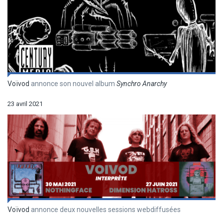
Voïvod
annonce son nouvel album
Synchro Anarchy
23 avril 2021
Voïvod
annonce deux nouvelles sessions webdiffusées