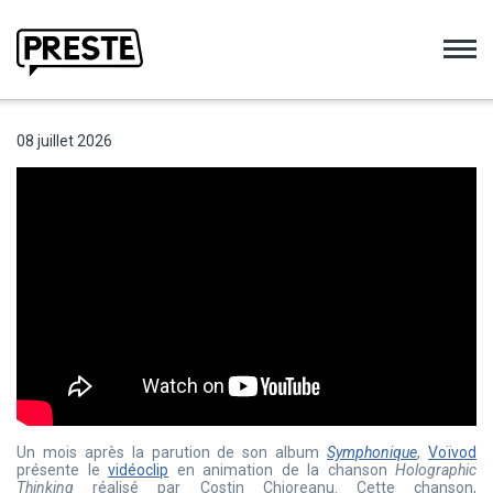
Preste
08 juillet 2026
Un mois après la parution de son album
Symphonique
,
Voïvod
présente le
vidéoclip
en animation de la chanson
Holographic
Thinking
réalisé par Costin Chioreanu. Cette chanson,