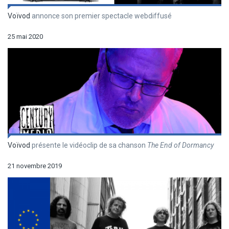
Voïvod
annonce son premier spectacle webdiffusé
25 mai 2020
Voïvod
présente le vidéoclip de sa chanson
The End of Dormancy
21 novembre 2019