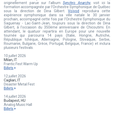
originellement parue sur l’album
Synchro Anarchy
, voit ici la
formation accompagnée par l’Orchestre Symphonique de Québec
sous la direction de Dina Gilbert.
Voïvod
reproduira cette
expérience symphonique dans sa ville natale le 30 janvier
prochain, accompagné cette fois par l’Orchestre Symphonique du
Saguenay - Lac-Saint-Jean, toujours sous la direction de Dina
Gilbert, à l'occasion du 350ème anniversaire de Chicoutimi. En
attendant, le quatuor repartira en Europe pour une nouvelle
tournée qui parcourra 14 pays (Italie, Hongrie, Autriche,
République tchèque, Allemagne, Pologne, Slovaquie, Serbie,
Roumanie, Bulgarie, Grèce, Portugal, Belgique, France) et inclura
plusieurs festivals.
10 juillet 2026
Milan, IT
Frantic Fest Warm Up
Billets
12 juillet 2026
Cagliari, IT
Disaster Metal Fest
Billets
14 juillet 2026
Budapest, HU
Analog Music Hall
Billets