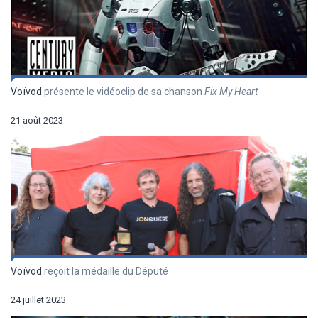
Voïvod
présente le vidéoclip de sa chanson
Fix My Heart
21 août 2023
Voïvod
reçoit la médaille du Député
24 juillet 2023