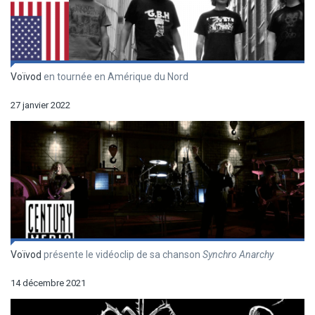
Voïvod
en tournée en Amérique du Nord
27 janvier 2022
Voïvod
présente le vidéoclip de sa chanson
Synchro Anarchy
14 décembre 2021