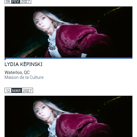
06
FEV
2027
LYDIA KÉPINSKI
Waterloo, QC
Maison de la Culture
12
MAR
2027