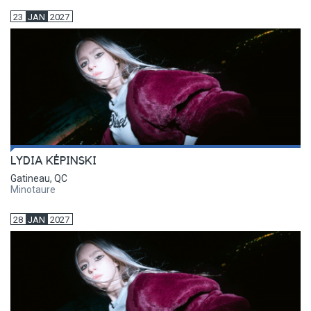
23
JAN
2027
LYDIA KÉPINSKI
Gatineau, QC
Minotaure
28
JAN
2027