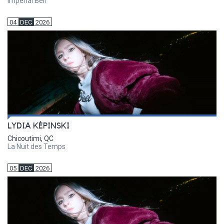
Impérial Bell
04
DEC
2026
LYDIA KÉPINSKI
Chicoutimi, QC
La Nuit des Temps
05
DEC
2026