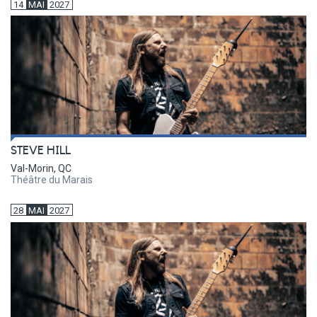
14
MAI
2027
STEVE HILL
Val-Morin, QC
Théâtre du Marais
28
MAI
2027