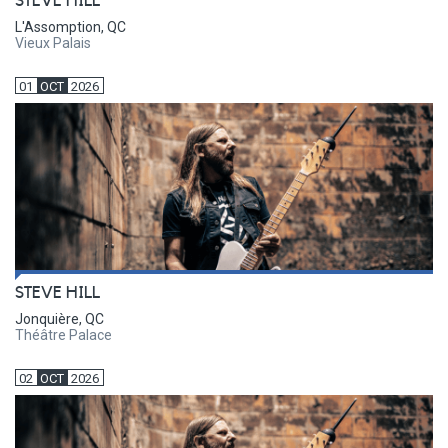
STEVE HILL
L'Assomption, QC
Vieux Palais
01
OCT
2026
STEVE HILL
Jonquière, QC
Théâtre Palace
02
OCT
2026