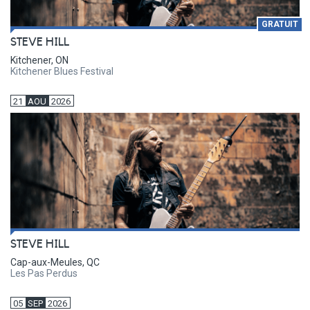
GRATUIT
STEVE HILL
Kitchener, ON
Kitchener Blues Festival
21
AOU
2026
STEVE HILL
Cap-aux-Meules, QC
Les Pas Perdus
05
SEP
2026