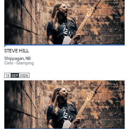
STEVE HILL
Shippagan, NB
Cielo - Glamping
13
SEP
2026