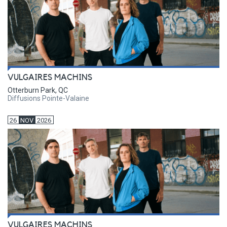
VULGAIRES MACHINS
Otterburn Park, QC
Diffusions Pointe-Valaine
26
NOV
2026
VULGAIRES MACHINS