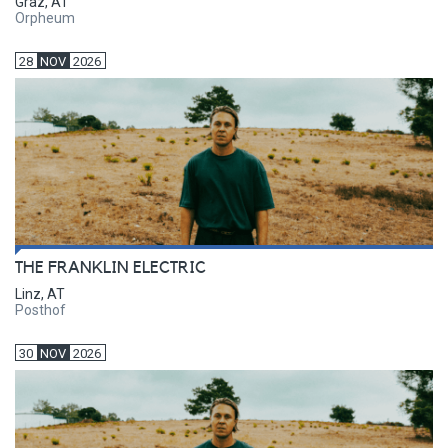
Graz, AT
Orpheum
28
NOV
2026
THE FRANKLIN ELECTRIC
Linz, AT
Posthof
30
NOV
2026