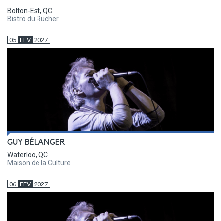
Bolton-Est, QC
Bistro du Rucher
05
FEV
2027
GUY BÉLANGER
Waterloo, QC
Maison de la Culture
06
FEV
2027