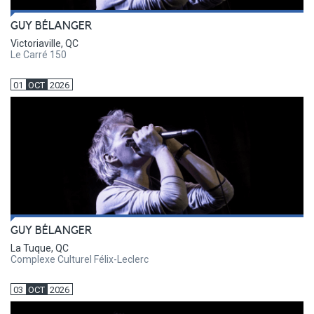
GUY BÉLANGER
Victoriaville, QC
Le Carré 150
01
OCT
2026
GUY BÉLANGER
La Tuque, QC
Complexe Culturel Félix-Leclerc
03
OCT
2026