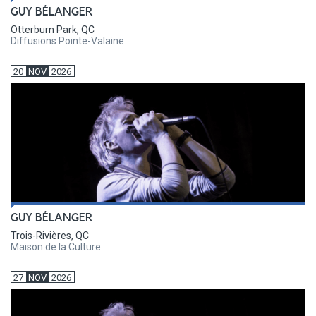
GUY BÉLANGER
Otterburn Park, QC
Diffusions Pointe-Valaine
20
NOV
2026
GUY BÉLANGER
Trois-Rivières, QC
Maison de la Culture
27
NOV
2026