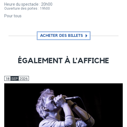
Heure du spectacle :
20h00
Ouverture des portes :
19h00
Pour tous
ACHETER DES BILLETS
ÉGALEMENT À L'AFFICHE
18
SEP
2026