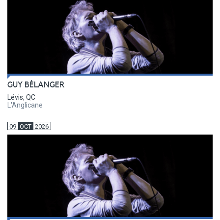
GUY BÉLANGER
Lévis, QC
L'Anglicane
09
OCT
2026