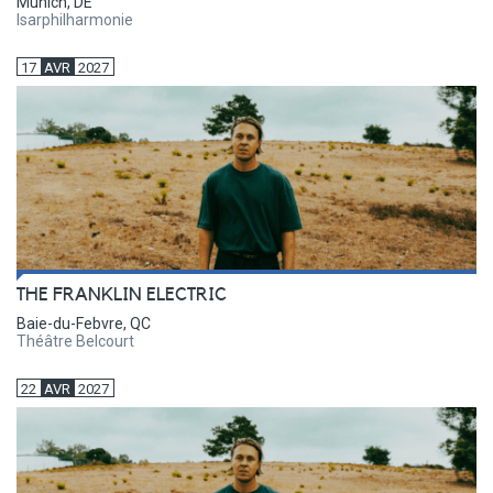
Munich, DE
Isarphilharmonie
17
AVR
2027
THE FRANKLIN ELECTRIC
Baie-du-Febvre, QC
Théâtre Belcourt
22
AVR
2027