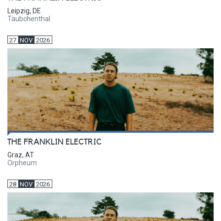
Leipzig, DE
Täubchenthal
27
NOV
2026
THE FRANKLIN ELECTRIC
Graz, AT
Orpheum
28
NOV
2026