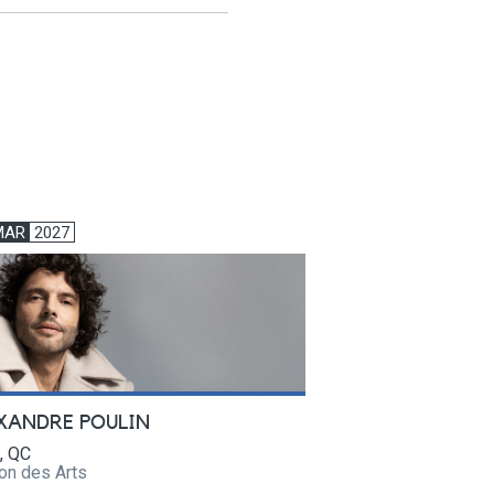
MAR
2027
XANDRE POULIN
, QC
on des Arts