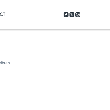
CT
vières