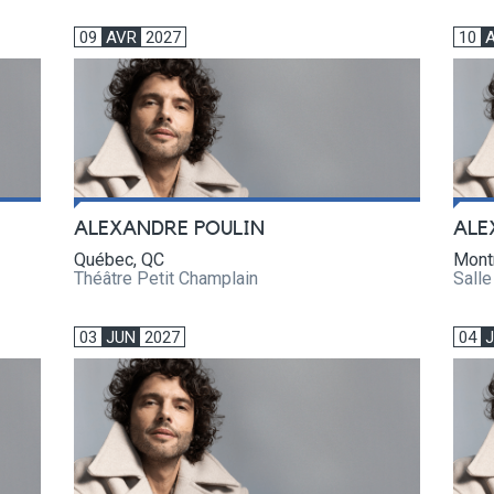
09
AVR
2027
10
ALEXANDRE POULIN
ALE
Québec, QC
Mont
Théâtre Petit Champlain
Sall
03
JUN
2027
04