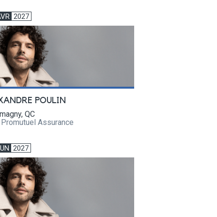
AVR
2027
XANDRE POULIN
magny, QC
e Promutuel Assurance
JUN
2027