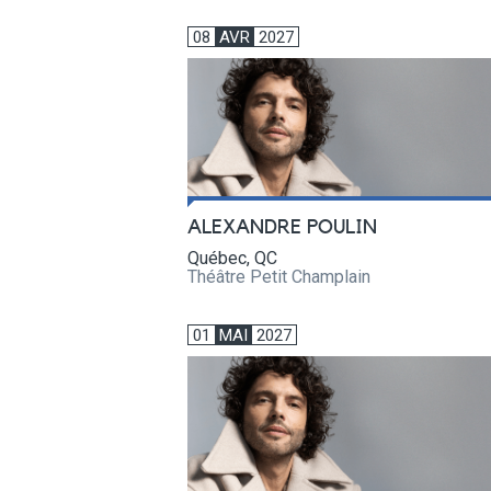
08
AVR
2027
ALEXANDRE POULIN
Québec, QC
Théâtre Petit Champlain
01
MAI
2027