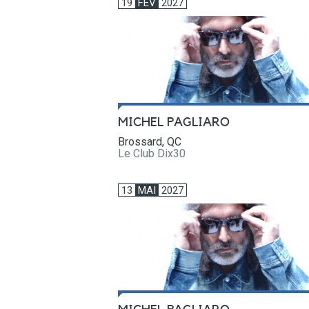
19
FEV
2027
MICHEL PAGLIARO
Brossard, QC
Le Club Dix30
13
MAI
2027