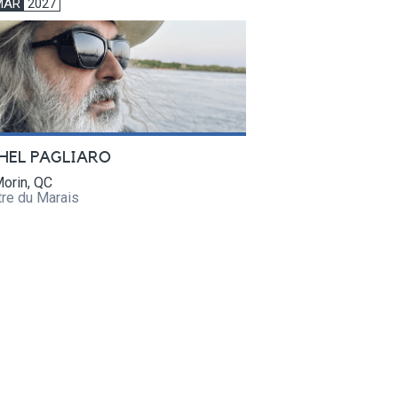
MAR
2027
HEL PAGLIARO
orin, QC
tre du Marais