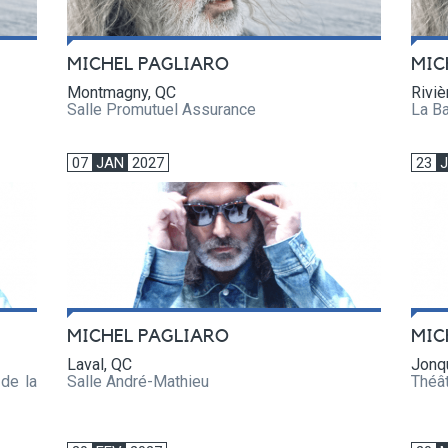
MICHEL PAGLIARO
MIC
Montmagny, QC
Riviè
Salle Promutuel Assurance
La Ba
07
JAN
2027
23
MICHEL PAGLIARO
MIC
Laval, QC
Jonq
 de la
Salle André-Mathieu
Théâ