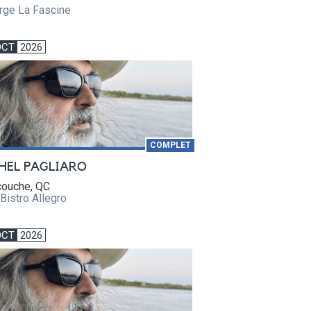
rge La Fascine
OCT
2026
COMPLET
HEL PAGLIARO
ouche, QC
Bistro Allegro
OCT
2026