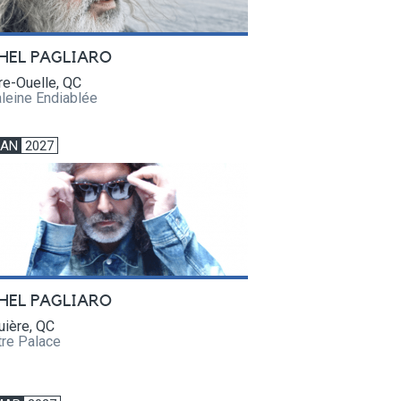
HEL PAGLIARO
re-Ouelle, QC
leine Endiablée
JAN
2027
HEL PAGLIARO
uière, QC
tre Palace