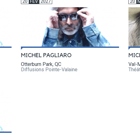
20
FEV
2027
20
MIC
MICHEL PAGLIARO
Val-M
Otterburn Park, QC
Théâ
Diffusions Pointe-Valaine