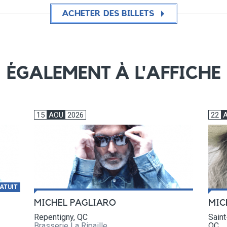
ACHETER DES BILLETS
ÉGALEMENT À L'AFFICHE
15
AOU
2026
22
ATUIT
MIC
MICHEL PAGLIARO
Saint
Repentigny, QC
QC
Brasserie La Ripaille