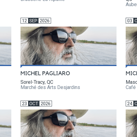
Aube
12
SEP
2026
03
MICHEL PAGLIARO
MIC
Sorel-Tracy, QC
Masc
Marché des Arts Desjardins
Café 
23
OCT
2026
24