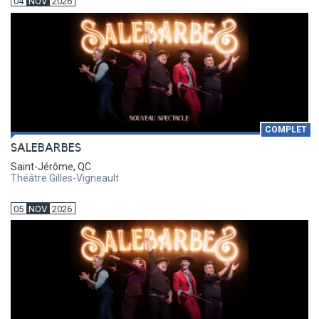
04
NOV
2026
COMPLET
SALEBARBES
Saint-Jérôme, QC
Théâtre Gilles-Vigneault
05
NOV
2026