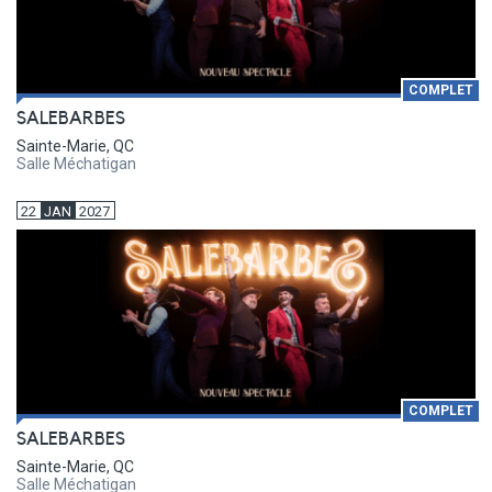
COMPLET
SALEBARBES
Sainte-Marie, QC
Salle Méchatigan
22
JAN
2027
COMPLET
SALEBARBES
Sainte-Marie, QC
Salle Méchatigan