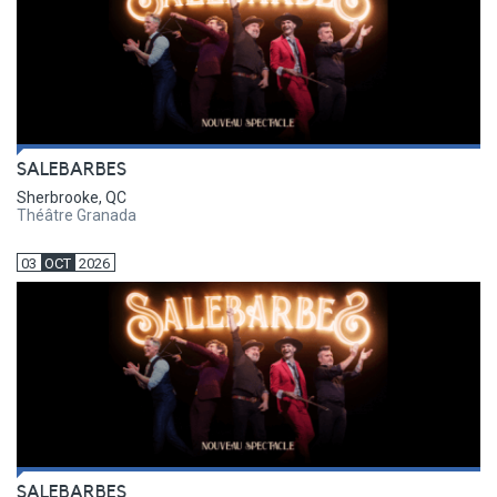
SALEBARBES
Sherbrooke, QC
Théâtre Granada
03
OCT
2026
SALEBARBES