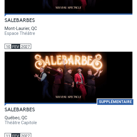
SALEBARBES
Mont-Laurier, QC
Espace Théâtre
10
FEV
2027
SUPPLÉMENTAIRE
SALEBARBES
Québec, QC
Théâtre Capitole
11
FEV
2027