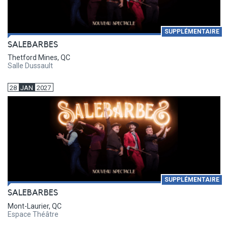
SUPPLÉMENTAIRE
SALEBARBES
Thetford Mines, QC
Salle Dussault
28
JAN
2027
SUPPLÉMENTAIRE
SALEBARBES
Mont-Laurier, QC
Espace Théâtre