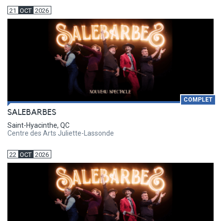
21
OCT
2026
COMPLET
SALEBARBES
Saint-Hyacinthe, QC
Centre des Arts Juliette-Lassonde
22
OCT
2026