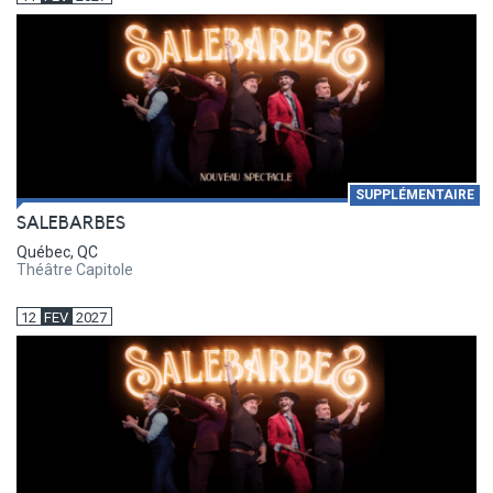
SUPPLÉMENTAIRE
SALEBARBES
Québec, QC
Théâtre Capitole
12
FEV
2027