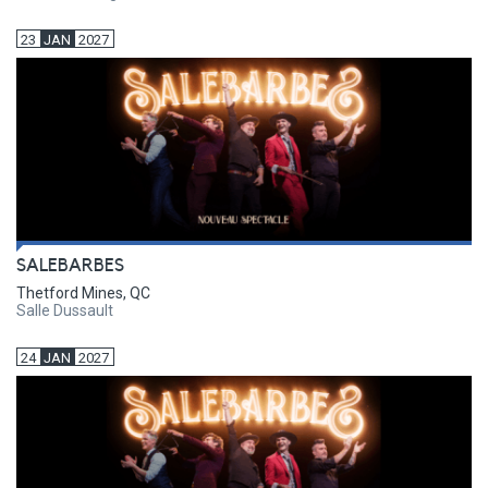
23
JAN
2027
SALEBARBES
Thetford Mines, QC
Salle Dussault
24
JAN
2027