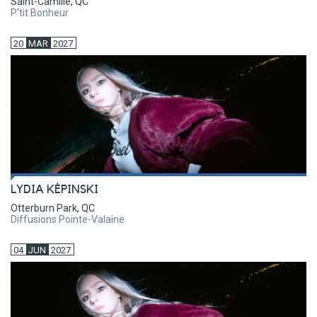
Saint-Camille, QC
P'tit Bonheur
20
MAR
2027
LYDIA KÉPINSKI
Otterburn Park, QC
Diffusions Pointe-Valaine
04
JUN
2027