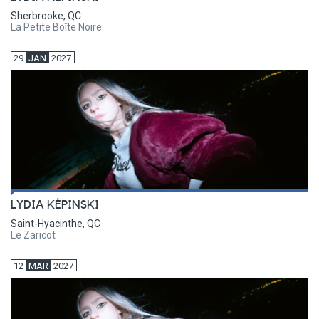
Sherbrooke, QC
La Petite Boîte Noire
29
JAN
2027
LYDIA KÉPINSKI
Saint-Hyacinthe, QC
Le Zaricot
12
MAR
2027