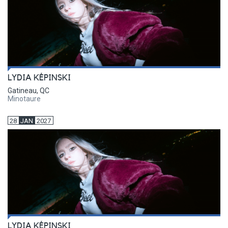
LYDIA KÉPINSKI
Gatineau, QC
Minotaure
28
JAN
2027
LYDIA KÉPINSKI