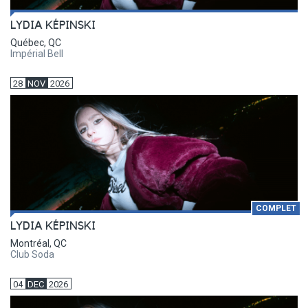
LYDIA KÉPINSKI
Québec, QC
Impérial Bell
28
NOV
2026
COMPLET
LYDIA KÉPINSKI
Montréal, QC
Club Soda
04
DEC
2026