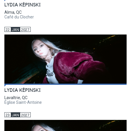
LYDIA KÉPINSKI
Alma, QC
Café du Clocher
22
JAN
2027
LYDIA KÉPINSKI
Lavaltrie, QC
Église Saint-Antoine
23
JAN
2027