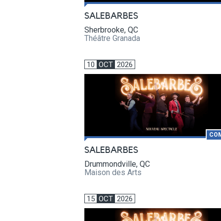
SALEBARBES
Sherbrooke, QC
Théâtre Granada
10
OCT
2026
CO
SALEBARBES
Drummondville, QC
Maison des Arts
15
OCT
2026