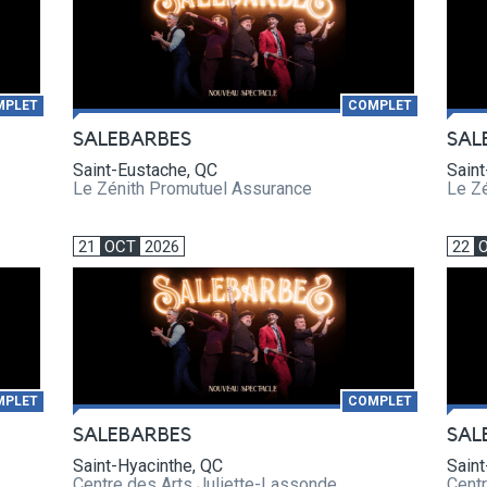
MPLET
COMPLET
SALEBARBES
SAL
Saint-Eustache, QC
Saint
Le Zénith Promutuel Assurance
Le Z
21
OCT
2026
22
MPLET
COMPLET
SALEBARBES
SAL
Saint-Hyacinthe, QC
Saint
Centre des Arts Juliette-Lassonde
Centr