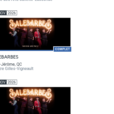
NOV
2026
COMPLET
EBARBES
t-Jérôme, QC
re Gilles-Vigneault
NOV
2026