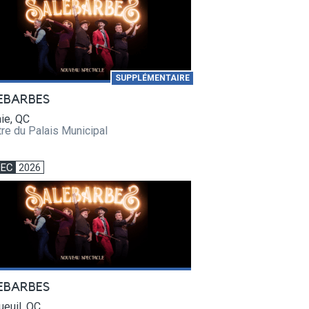
SUPPLÉMENTAIRE
EBARBES
ie, QC
re du Palais Municipal
DEC
2026
EBARBES
euil, QC