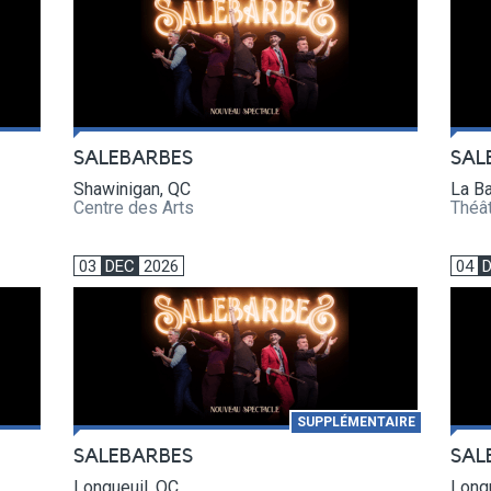
SALEBARBES
SAL
Shawinigan, QC
La Ba
Centre des Arts
Théât
03
DEC
2026
04
SUPPLÉMENTAIRE
SALEBARBES
SAL
Longueuil, QC
Longu