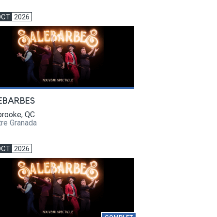
OCT
2026
EBARBES
brooke, QC
tre Granada
OCT
2026