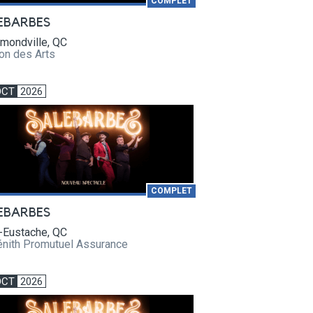
COMPLET
EBARBES
mondville, QC
on des Arts
OCT
2026
COMPLET
EBARBES
-Eustache, QC
énith Promutuel Assurance
OCT
2026