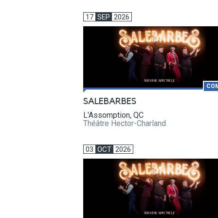
17
SEP
2026
CO
SALEBARBES
L'Assomption, QC
Théâtre Hector-Charland
03
OCT
2026