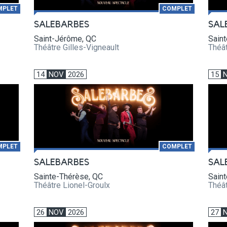
MPLET
COMPLET
SALEBARBES
SAL
Saint-Jérôme, QC
Sain
Théâtre Gilles-Vigneault
Théât
14
NOV
2026
15
MPLET
COMPLET
SALEBARBES
SAL
Sainte-Thérèse, QC
Sain
Théâtre Lionel-Groulx
Théât
26
NOV
2026
27