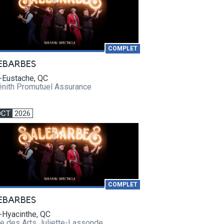
COMPLET
EBARBES
-Eustache, QC
énith Promutuel Assurance
OCT
2026
COMPLET
EBARBES
-Hyacinthe, QC
e des Arts Juliette-Lassonde