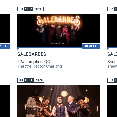
18
SEP
2026
02
MPLET
COMPLET
SALEBARBES
SAL
L'Assomption, QC
Sher
Théâtre Hector-Charland
Théâ
08
OCT
2026
09