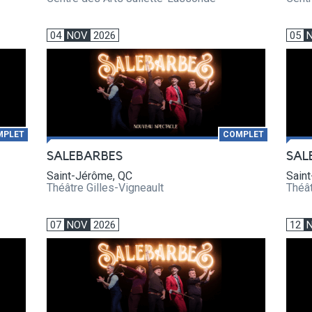
04
NOV
2026
05
MPLET
COMPLET
SALEBARBES
SAL
Saint-Jérôme, QC
Sain
Théâtre Gilles-Vigneault
Théât
07
NOV
2026
12