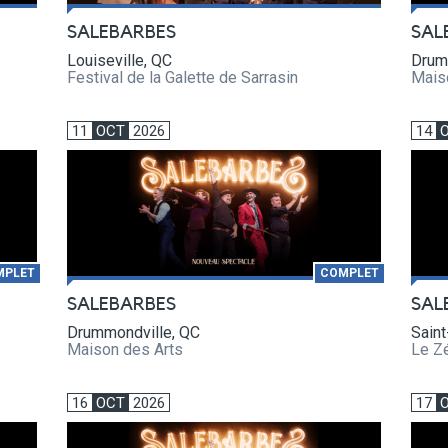
SALEBARBES
SAL
Louiseville, QC
Drum
Festival de la Galette de Sarrasin
Mais
11
OCT
2026
14
MPLET
COMPLET
SALEBARBES
SAL
Drummondville, QC
Saint
Maison des Arts
Le Z
16
OCT
2026
17