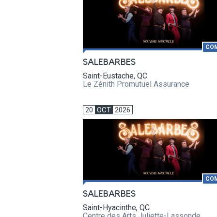
CO
SALEBARBES
Saint-Eustache, QC
Le Zénith Promutuel Assurance
20
OCT
2026
CO
SALEBARBES
Saint-Hyacinthe, QC
Centre des Arts Juliette-Lassonde