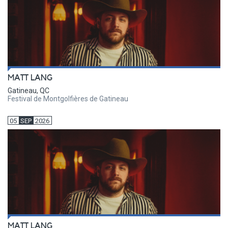
MATT LANG
Gatineau, QC
Festival de Montgolfières de Gatineau
05
SEP
2026
MATT LANG