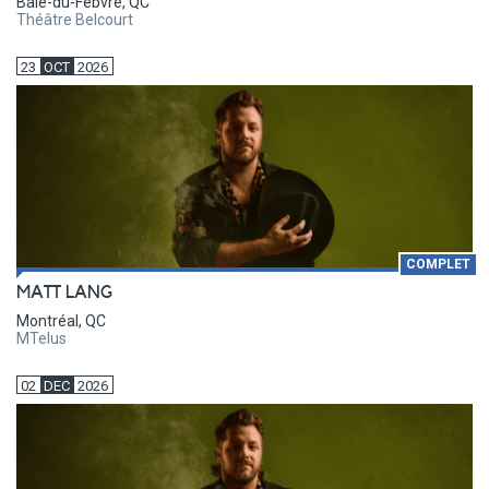
Baie-du-Febvre, QC
Théâtre Belcourt
23
OCT
2026
COMPLET
MATT LANG
Montréal, QC
MTelus
02
DEC
2026