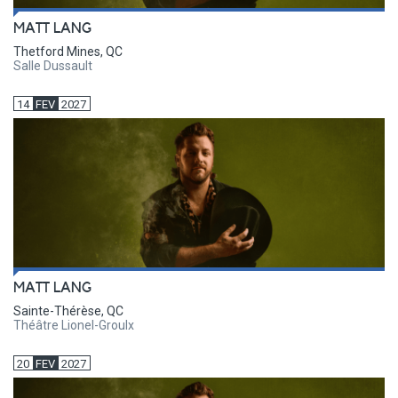
MATT LANG
Thetford Mines, QC
Salle Dussault
14
FEV
2027
MATT LANG
Sainte-Thérèse, QC
Théâtre Lionel-Groulx
20
FEV
2027