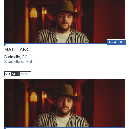
GRATUIT
MATT LANG
Blainville, QC
Blainville en Fête
28
AOU
2026