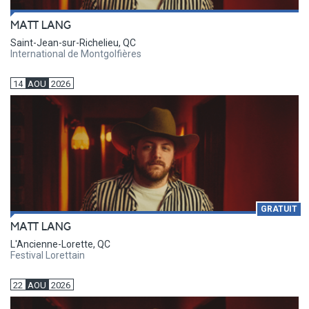
MATT LANG
Saint-Jean-sur-Richelieu, QC
International de Montgolfières
14
AOU
2026
GRATUIT
MATT LANG
L'Ancienne-Lorette, QC
Festival Lorettain
22
AOU
2026