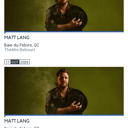
MATT LANG
Baie-du-Febvre, QC
Théâtre Belcourt
17
OCT
2026
MATT LANG