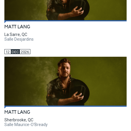
MATT LANG
La Sarre, QC
Salle Desjardins
12
DEC
2026
MATT LANG
Sherbrooke, QC
Salle Maurice-O'Bready