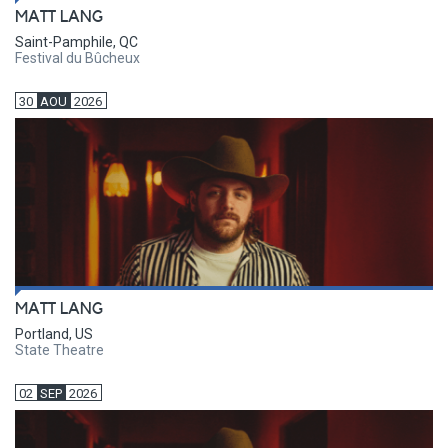
MATT LANG
Saint-Pamphile, QC
Festival du Bûcheux
30
AOU
2026
MATT LANG
Portland, US
State Theatre
02
SEP
2026