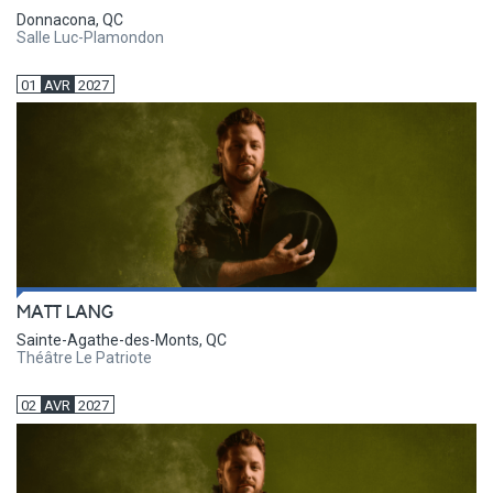
Donnacona, QC
Salle Luc-Plamondon
01
AVR
2027
MATT LANG
Sainte-Agathe-des-Monts, QC
Théâtre Le Patriote
02
AVR
2027