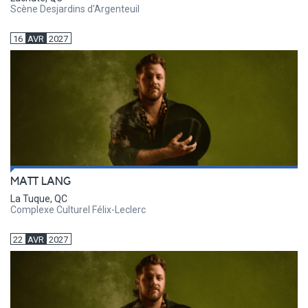
Scène Desjardins d'Argenteuil
16
AVR
2027
MATT LANG
La Tuque, QC
Complexe Culturel Félix-Leclerc
22
AVR
2027