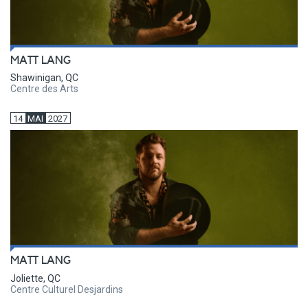
MATT LANG
Shawinigan, QC
Centre des Arts
14
MAI
2027
MATT LANG
Joliette, QC
Centre Culturel Desjardins