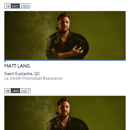
18
DEC
2026
MATT LANG
Saint-Eustache, QC
Le Zénith Promutuel Assurance
08
JAN
2027