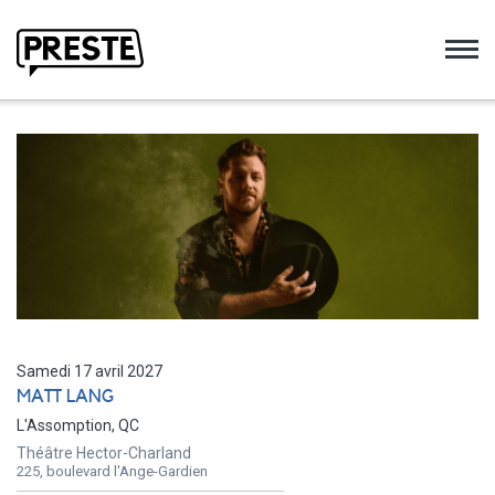
Preste
Samedi 17 avril 2027
MATT LANG
L'Assomption, QC
Théâtre Hector-Charland
225, boulevard l'Ange-Gardien