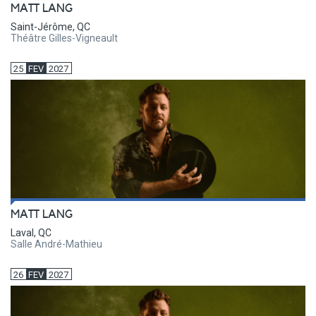
MATT LANG
Saint-Jérôme, QC
Théâtre Gilles-Vigneault
25
FEV
2027
MATT LANG
Laval, QC
Salle André-Mathieu
26
FEV
2027