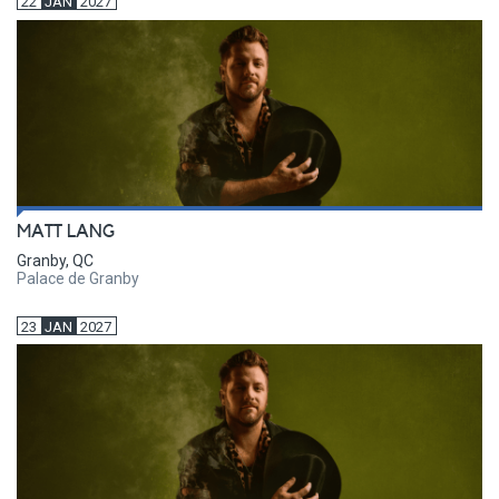
22
JAN
2027
MATT LANG
Granby, QC
Palace de Granby
23
JAN
2027