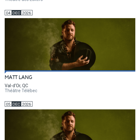
04
DEC
2026
MATT LANG
Val-d'Or, QC
Théâtre Télébec
05
DEC
2026