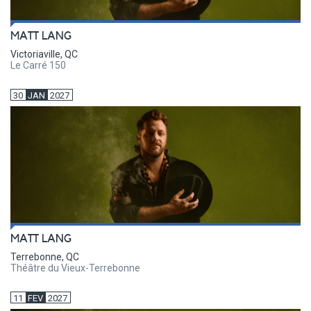
MATT LANG
Victoriaville, QC
Le Carré 150
30
JAN
2027
MATT LANG
Terrebonne, QC
Théâtre du Vieux-Terrebonne
11
FEV
2027