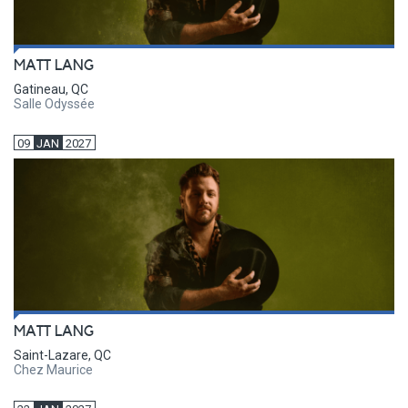
MATT LANG
Gatineau, QC
Salle Odyssée
09
JAN
2027
MATT LANG
Saint-Lazare, QC
Chez Maurice