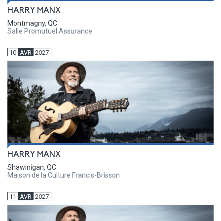
HARRY MANX
Montmagny, QC
Salle Promutuel Assurance
10
AVR
2027
HARRY MANX
Shawinigan, QC
Maison de la Culture Francis-Brisson
11
AVR
2027