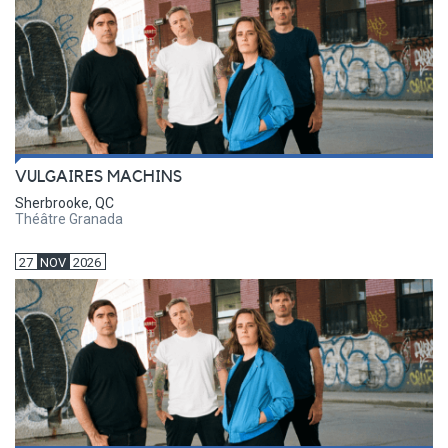
VULGAIRES MACHINS
Sherbrooke, QC
Théâtre Granada
27
NOV
2026