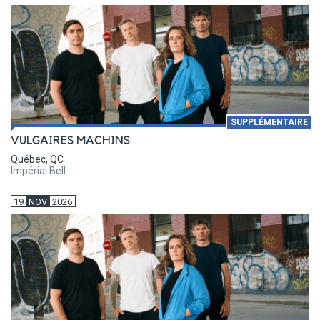
SUPPLÉMENTAIRE
VULGAIRES MACHINS
Québec, QC
Impérial Bell
19
NOV
2026