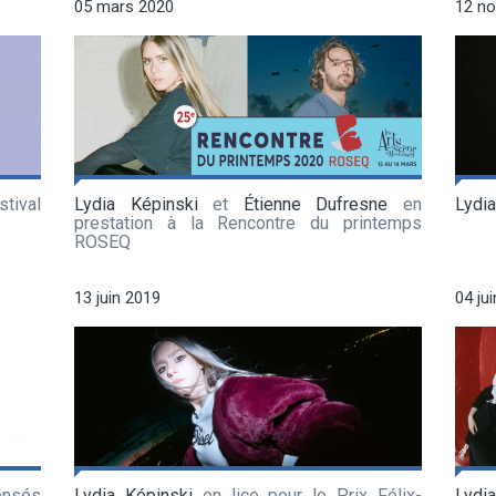
05 mars 2020
12 n
stival
Lydia Képinski
et
Étienne Dufresne
en
Lydia
prestation à la Rencontre du printemps
ROSEQ
13 juin 2019
04 ju
nsés
Lydia Képinski
en lice pour le Prix Félix-
Lydia