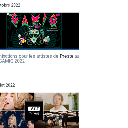
tobre 2022
inations pour les artistes de
Preste
au
 GAMIQ 2022
llet 2022