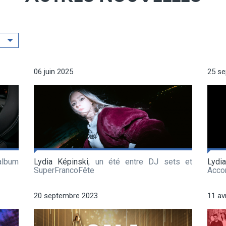
06 juin 2025
25 s
album
Lydia Képinski
, un été entre DJ sets et
Lydi
SuperFrancoFête
Acco
20 septembre 2023
11 av