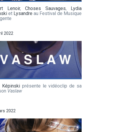
rt Lenoir
,
Choses Sauvages
,
Lydia
nski
et
Lysandre
au Festival de Musique
gente
ril 2022
a Képinski
présente le vidéoclip de sa
son
Vaslaw
ars 2022