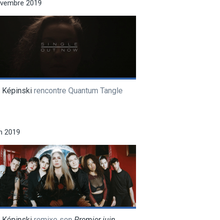
ovembre 2019
 Képinski
rencontre Quantum Tangle
in 2019
 Képinski
remixe son
Premier juin