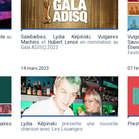
ste
au
Salebarbes
,
Lydia Képinski
,
Vulgaires
Vul
Machins
et
Hubert Lenoir
en nomination au
Sauv
Gala ADISQ 2023
Étie
Festi
14 mars 2023
07 fé
gaires
Lydia Képinski
présente une nouvelle
Pres
chanson avec Les Louanges