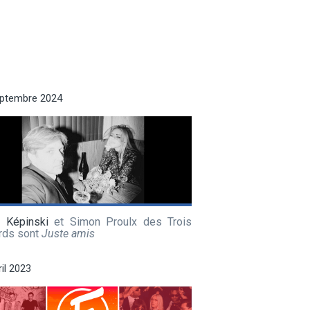
eptembre 2024
a Képinski
et Simon Proulx des Trois
rds sont
Juste amis
ril 2023