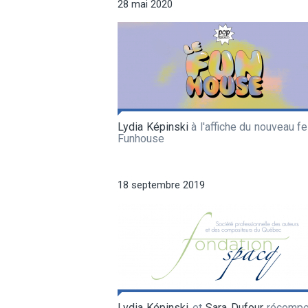
28 mai 2020
Lydia Képinski
à l'affiche du nouveau fe
Funhouse
18 septembre 2019
Lydia Képinski
et
Sara Dufour
récompe