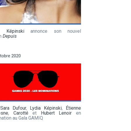
a Képinski
annonce son nouvel
m
Depuis
tobre 2020
,
Sara Dufour
,
Lydia Képinski
,
Étienne
esne
,
Carotté
et
Hubert Lenoir
en
nation au Gala GAMIQ