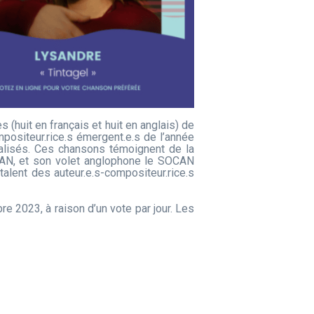
 (huit en français et huit en anglais) de
positeur.rice.s émergent.e.s de l’année
cialisés. Ces chansons témoignent de la
OCAN, et son volet anglophone le SOCAN
alent des auteur.e.s-compositeur.rice.s
e 2023, à raison d’un vote par jour. Les