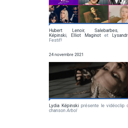
Hubert Lenoir
,
Salebarbes
Képinski
,
Elliot Maginot
et
Lysand
Festif!
24 novembre 2021
Lydia Képinski
présente le vidéoclip 
chanson
Arbol