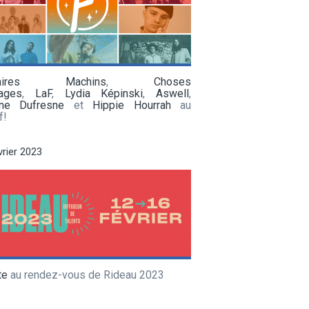
gaires Machins
,
Choses
ages
,
LaF
,
Lydia Képinski
,
Aswell
,
nne Dufresne
et
Hippie Hourrah
au
f!
vrier 2023
te
au rendez-vous de Rideau 2023