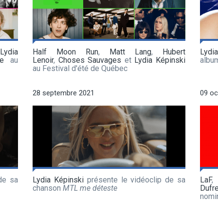
,
Lydia
Half Moon Run
,
Matt Lang
,
Hubert
Lydi
re
au
Lenoir
,
Choses Sauvages
et
Lydia Képinski
albu
au Festival d'été de Québec
28 septembre 2021
09 oc
de sa
Lydia Képinski
présente le vidéoclip de sa
LaF
chanson
MTL me déteste
Dufr
nomi