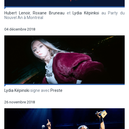
Hubert Lenoir
,
Roxane Bruneau
et
Lydia Képinksi
au Party du
Nouvel An à Montréal
04 décembre 2018
Lydia Képinski
signe avec
Preste
26 novembre 2018