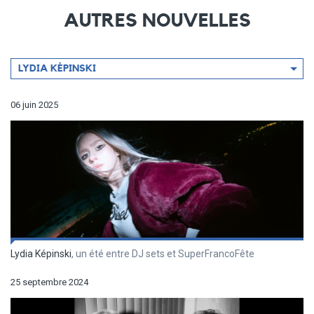
AUTRES NOUVELLES
Filtrer
LYDIA KÉPINSKI
par
artiste
06 juin 2025
Lydia Képinski
, un été entre DJ sets et SuperFrancoFête
25 septembre 2024