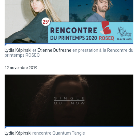
Lydia Képinski
et
Étienne Dufresne
en prestation à la Rencontre du
printemps ROSEQ
12 novembre 2019
Lydia Képinski
rencontre Quantum Tangle