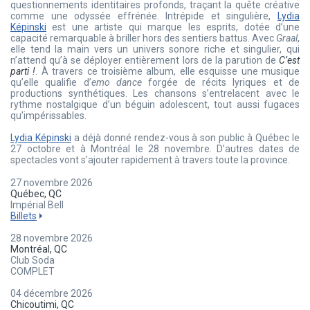
questionnements identitaires profonds, traçant la quête créative
comme une odyssée effrénée. Intrépide et singulière,
Lydia
Képinski
est une artiste qui marque les esprits, dotée d’une
capacité remarquable à briller hors des sentiers battus. Avec
Graal
,
elle tend la main vers un univers sonore riche et singulier, qui
n’attend qu’à se déployer entièrement lors de la parution de
C’est
parti !
. À travers ce troisième album, elle esquisse une musique
qu’elle qualifie d’
emo dance
forgée de récits lyriques et de
productions synthétiques. Les chansons s’entrelacent avec le
rythme nostalgique d’un béguin adolescent, tout aussi fugaces
qu’impérissables.
Lydia Képinski
a déjà donné rendez-vous à son public à Québec le
27 octobre et à Montréal le 28 novembre. D’autres dates de
spectacles vont s’ajouter rapidement à travers toute la province.
27 novembre 2026
Québec, QC
Impérial Bell
Billets
28 novembre 2026
Montréal, QC
Club Soda
COMPLET
04 décembre 2026
Chicoutimi, QC