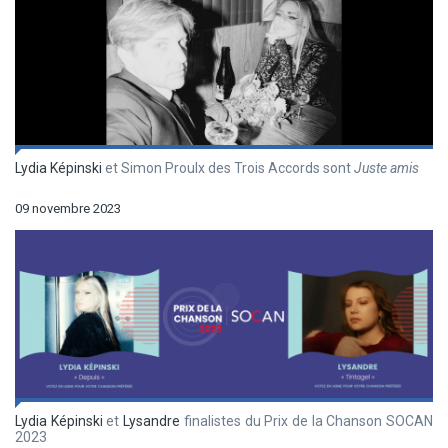
Lydia Képinski
et Simon Proulx des Trois Accords sont
Juste amis
09 novembre 2023
Lydia Képinski
et
Lysandre
finalistes du Prix de la Chanson SOCAN
2023