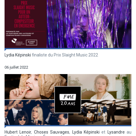
Lydia Képinski
finaliste du Prix Slaight Music 2022
06 juillet 2022
Hubert Lenoir
,
Choses Sauvages
,
Lydia Képinski
et
Lysandre
au