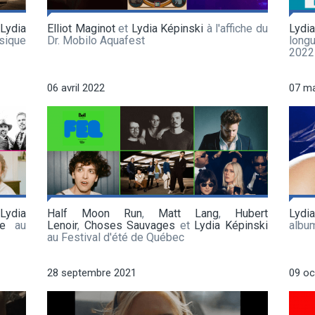
Lydia
Elliot Maginot
et
Lydia Képinski
à l'affiche du
Lydi
sique
Dr. Mobilo Aquafest
long
2022
06 avril 2022
07 m
,
Lydia
Half Moon Run
,
Matt Lang
,
Hubert
Lydi
re
au
Lenoir
,
Choses Sauvages
et
Lydia Képinski
albu
au Festival d'été de Québec
28 septembre 2021
09 oc