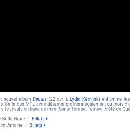
on nouvel album
Depuis
(22 avril),
Lydia Képinski
enflamme les
us. Celle que MTL aime détester profitera également du mois d'a
 festivals en ligne de mire (Santa Teresa, Festival d'été de Québ
e Boîte Noire
/
Billets
aint-Antoine
/
Billets