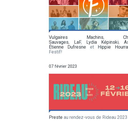
Vulgaires Machins
,
C
Sauvages
,
LaF
,
Lydia Képinski
,
A
Étienne Dufresne
et
Hippie Hourra
Festif!
07 février 2023
Preste
au rendez-vous de Rideau 2023