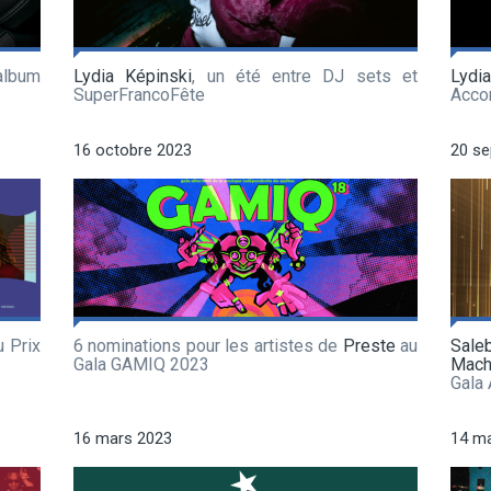
album
Lydia Képinski
, un été entre DJ sets et
Lydi
SuperFrancoFête
Acco
16 octobre 2023
20 s
u Prix
6 nominations pour les artistes de
Preste
au
Sale
Gala GAMIQ 2023
Mach
Gala
16 mars 2023
14 m