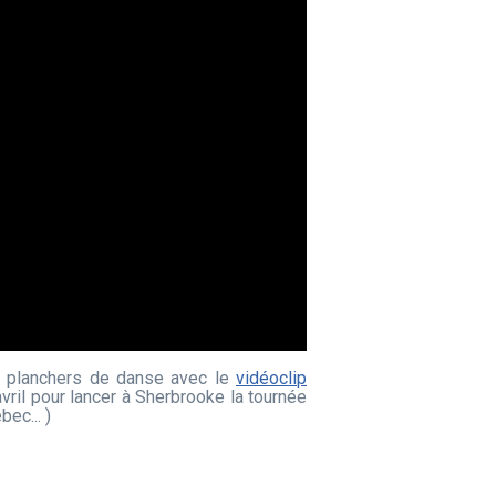
 planchers de danse avec le
vidéoclip
vril pour lancer à Sherbrooke la tournée
ec... )