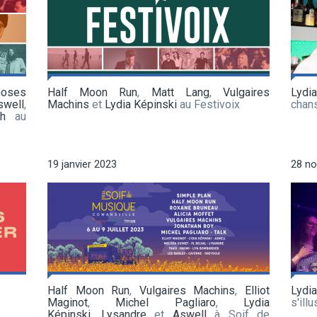
hoses
Half Moon Run
,
Matt Lang
,
Vulgaires
Lydi
swell
,
Machins
et
Lydia Képinski
au Festivoix
chan
h
au
19 janvier 2023
28 n
Half Moon Run
,
Vulgaires Machins
,
Elliot
Lydi
Maginot
,
Michel Pagliaro
,
Lydia
s'ill
Képinski
,
Lysandre
et
Aswell
à Soif de