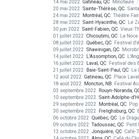
14 mai 2022
Gatineau, QC
Minotaure
/
20 mai 2022
Sainte-Thérèse, QC
Sant
24 mai 2022
Montréal, QC
Théâtre Fa
28 mai 2022
Saint-Hyacinthe, QC
Le Z
30 juin 2022
Saint-Fabien, QC
Vieux-T
01 juillet 2022
Chicoutimi, QC
La Noc
08 juillet 2022
Québec, QC
Festival d
09 juillet 2022
Shawinigan, QC
Microbr
14 juillet 2022
L'Assomption, QC
L'An
16 juillet 2022
Laval, QC
Festival des 
21 juillet 2022
Baie-Saint-Paul, QC
Le 
12 août 2022
Gatineau, QC
Place Lava
18 août 2022
Moncton, NB
Festival A
03 septembre 2022
Rouyn-Noranda, Q
10 septembre 2022
Saint-Adolphe-d'
29 septembre 2022
Montréal, QC
Pop
30 septembre 2022
Frelighsburg, QC
06 octobre 2022
Québec, QC
Le Drag
09 octobre 2022
Tadoussac, QC
Petit
13 octobre 2022
Jonquière, QC
Café-T
14 octobre 2022
Alma, QC
Café du Cl