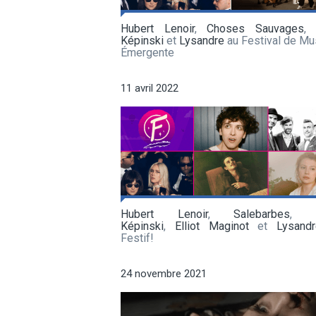
Hubert Lenoir
,
Choses Sauvages
,
Képinski
et
Lysandre
au Festival de Mu
Émergente
11 avril 2022
Hubert Lenoir
,
Salebarbes
Képinski
,
Elliot Maginot
et
Lysand
Festif!
24 novembre 2021