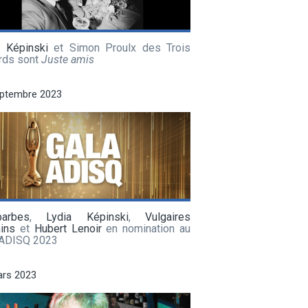
a Képinski
et Simon Proulx des Trois
rds sont
Juste amis
eptembre 2023
barbes
,
Lydia Képinski
,
Vulgaires
ins
et
Hubert Lenoir
en nomination au
 ADISQ 2023
ars 2023