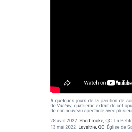
À quelques jours de la parution de s
de
Vaslaw
, quatrième extrait de cet op
de son nouveau spectacle avec plusieurs
28 avril 2022
Sherbrooke, QC
La Petit
13 mai 2022
Lavaltrie, QC
Église de S