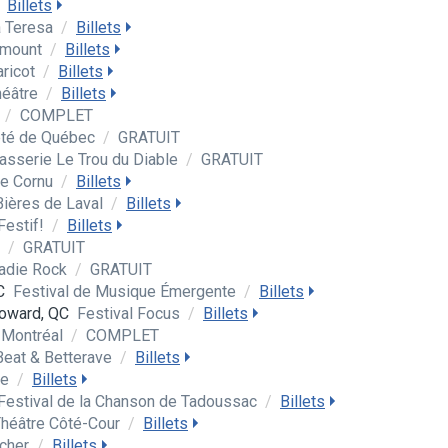
Billets
a Teresa
/
Billets
irmount
/
Billets
aricot
/
Billets
héâtre
/
Billets
e
/
COMPLET
'été de Québec
/
GRATUIT
asserie Le Trou du Diable
/
GRATUIT
ge Cornu
/
Billets
Bières de Laval
/
Billets
Festif!
/
Billets
l
/
GRATUIT
cadie Rock
/
GRATUIT
C
Festival de Musique Émergente
/
Billets
Howard, QC
Festival Focus
/
Billets
 Montréal
/
COMPLET
Beat & Betterave
/
Billets
ue
/
Billets
 Festival de la Chanson de Tadoussac
/
Billets
héâtre Côté-Cour
/
Billets
ocher
/
Billets